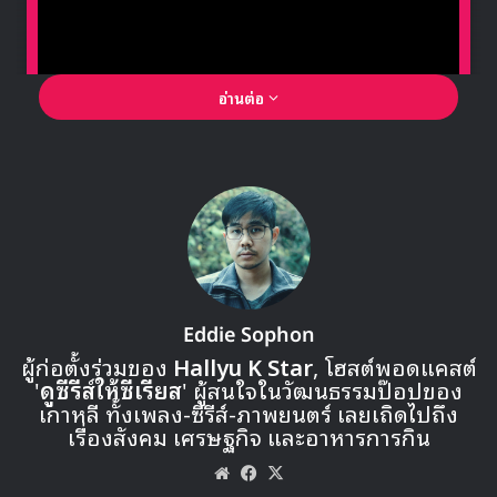
เพลง Monster ของ EXO
ไม่ว่าจะด้วยความตั้งใจหรือความบังเอิญก็ตาม เราก็ได้จับรวมเข้า
สู่หวดหมกรรมแด๊บไปแล้วเรียบร้อย นอกจากในท่าเต้นแล้ว เรา
ยังได้เห็นไอดอลแด๊บโชว์กันบ่อยๆ แม้แต่
ตะหนูแบมแบม
GOT7
ของเหล่าอากาเซ่ ยังเคยบอกระหว่างออกอากาศ V Live
ว่า เค้าแด๊บทุกเช้าเวลาเค้าตื่น