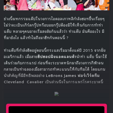
ช่วงนี้มหกรรมแด๊ปในวงการไอดอลเกาหลีกำลังฮอทขึ้นเรื่อยๆ
ไม่ว่าจะเป็นเกิร์ลกรุ๊ปหรือบอยกรุ๊ปต้องมีให้เห็นกับการทำท่า
แด๊บ หลายๆคนอาจเริ่มสงสัยกันแล้วว่า
ท่าแด๊บ มันคืออะไร มี
ที่มายังไง แล้วทำไมถึงมาฮิทกันตอนนี้ ?
ท่าแด๊บที่กำลังฮิตอยู่ตอนนี้กระแสเริ่มมาตั้งแต่ปี 2015 จากฝั่ง
อเมริกาแล้ว เมื่อสาย
ฮิปฮอปฝั่งแอตแลนต้า
นำท่า แด๊บ นี้มาใช้
เต้นร่วมกับการแรป ก่อนที่จะระบาดหนักมาถึงวงการกีฬาจน
กลายเป็นท่าฉลองเมื่อสามารถทำคะแนนให้กับทีมได้ โดยแกน
นำสำคัญที่มีอิทธิพลอย่าง
LeBrons James ฟอร์เวิร์ดทีม
Cleveland Cavalier
เป็นส่วนนึงในการแพร่โรคระบาดนี้