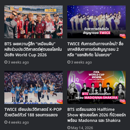
ประเทศ
BTS เผยความรู้สึก “เหมือนฝัน”
TWICE กับการเดินทางบทใหม่? สื่อ
หลังร่วมประวัติศาสตร์ฟุตบอลโลกใน
เกาหลีจับตาการต่อสัญญารอบ 2
นัดชิง World Cup 2026
หรือ “แยกสังกัด ไม่แยกวง”
3 weeks ago
3 weeks ago
เมื่อท่าแด๊บกลายเป็นโรคระบาดแบบนี้เหล่าไอดอลก็คงไม่พลาด
TWICE เขียนประวัติศาสตร์ K-POP
BTS เตรียมแสดง Halftime
ที่จะเล่นสนุกกันกับท่านี้ จนสุดท้ายแล้ว แด๊บ เลยกลายเป็นท่า
ด้วยเวิลด์ทัวร์ 188 รอบการแสดง
Show ฟุตบอลโลก 2026 ที่นิวยอร์ก
พร้อม Madonna และ Shakira
เต้นสำคัญของปี 2016 ที่ซ่อนอยู่ในท่าเต้นของไอดอลกรุ๊ป
4 weeks ago
May 14, 2026
หลายๆวง เช่น