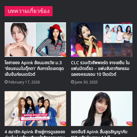
GOT7 – DAB Compilation
นอกจากการแด๊บแบบตามใจชอบแล้ว เดี๋ยวนี้แฟนๆเองก็เริ่ม
เรียกร้องให้ไอดอลแด๊บให้ดูหน่อย แม้แต่วงเกิร์ลกรุ๊ปอย่าง
TWICE
ก็ยัง แด๊บ ให้แฟนๆดูมาแล้ว