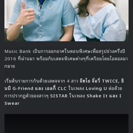
Music Bank เป็นการออกอาศในตอนพิเศษเพื่อสรุปช่วงครึ่งปี
2016 ที่ผ่านมา พร้อมกับเสตจพิเศษต่างๆที่เตรียมโดยไอดอลมา
กมาย
เริ่มต้นรายการกันด้วยเสตจจาก 4 สาว
จีฮโย จื่อวี่ TWICE, ชิ
นบี G-Friend และ เอลกี้ CLC
ในเพลง
Loving U
ต่อด้วย
การปรากฎตัวของสาวๆ
SISTAR
ในเพลง
Shake It และ I
Swear