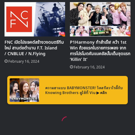
เสตจของ EXO ที่เปิดตัวมาด้วย Love Me Right ก่อนจะส่งเข้า
Lucky One และปิดท้ายด้วย Monster
https://www.youtube.com/watch?v=wtXmp_RVkcU