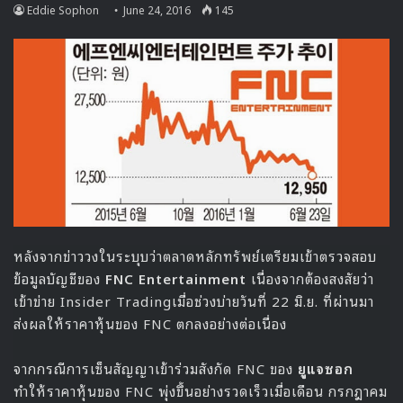
https://www.youtube.com/watch?v=TZ7qCv7gFhg
เสตจพิเศษของ ฮานิ EXID และ จีฮุน KNK ในเพลง Trouble
Maker
https://www.youtube.com/watch?v=w4PJFD_Q2nU
เสตจพิเศษของ โซยู SISTAR และ Shownu Monsta X ใน
เพลง Ear’s Candy
https://www.youtube.com/watch?v=bAcmTWsxLc8
TWICE มาพร้อมกับเพลงฮิต Cheer Up ที่ครองอันดับ 1 บน
ชาร์ทเพลงได้ยาวนาน