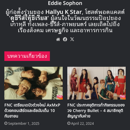
เสตจพิเศษของ แทมิน SHINee ที่มาในเพลง Soldier, Drip
Drop และ Press Your Number
https://www.youtube.com/watch?v=3jdTfw_o_hY
คัมแบคเสตจที่แฟนๆรอคอยของ SISTAR กับการคัมแบคใน
รอบ 1 ปี มาในเพลง Come and Get Me และ I Like That