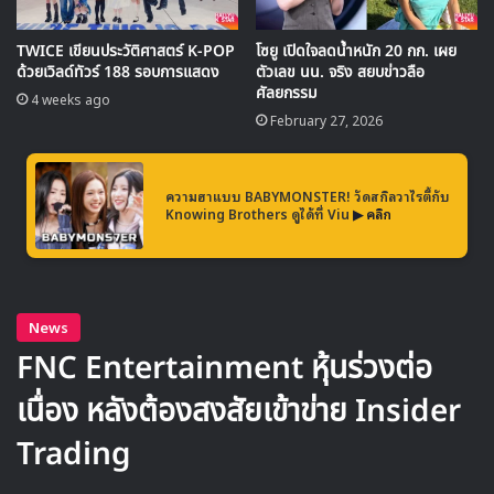
เสตจเพลง Dream ที่หลายๆคนรอคอยการร้องเพลงคู่กันของ
TWICE เขียนประวัติศาสตร์ K-POP
โซยู เปิดใจลดน้ำหนัก 20 กก. เผย
ด้วยเวิลด์ทัวร์ 188 รอบการแสดง
ตัวเลข นน. จริง สยบข่าวลือ
ชานยอล EXO และ นายอน TWICE
ศัลยกรรม
4 weeks ago
February 27, 2026
ความฮาแบบ BABYMONSTER! วัดสกิลวาไรตี้กับ
Knowing Brothers ดูได้ที่ Viu
▶ คลิก
เสตจเพลง One of These Nights ของ Red Velvet ที่ได้รับ
ความนิยมมากช่วงต้นปี