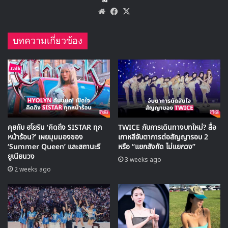
MV เพลงใหม่ LIKE U 100 ที่กรุงเทพ
Website
Facebook
X
บทความเกี่ยวข้อง
▶ คลิกดูสัมภาษณ์พิเศษ
[ad name=”1″]
และอีกหนึ่งพิเศษที่เเป็นเพลงของ SISTAR ที่ถ่ายทอดโดยเกิร์ล
กรุ๊ปรุ่นน้องอย่าง ยูจู G-Friend, โมโม TWICE, ซึงยอน CLC
คุยกับ ฮโยริน ‘คิดถึง SISTAR ทุก
TWICE กับการเดินทางบทใหม่? สื่อ
และ จอย Red Velvet ในเพลง Touch My Body
หน้าร้อน?’ เผยมุมมองของ
เกาหลีจับตาการต่อสัญญารอบ 2
‘Summer Queen’ และสถานะรี
หรือ “แยกสังกัด ไม่แยกวง”
ยูเนียนวง
3 weeks ago
https://www.youtube.com/watch?v=0EjAMl0VoWQ
2 weeks ago
เสตจพิเศษต่อมา เป็นอารมณ์ซัมเมอร์ในเพลง Woman on the
Beach ที่ได้ ชาโอลู Fiestar, จุน UKISS และอินซอง KNK
https://www.youtube.com/watch?v=oEcpC41j6Io