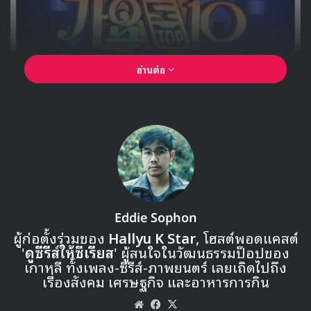
ศิลปินดังมากมายอย่าง
CeeLo Green, Estelle, Ciara และ
Charli XCX
เธอได้เล่าว่า ในสมัยเด็กเธอฟังเพลงของ
Stevie Ray
Vaughan
และฝึกฝนกีต้าร์จากเพลงพวกนี้ เธอชอบที่จะเล่น
ดนตรีสไตล์ Blues, Rock ‘n’ Roll หรือ Funk ซึ่งในตอนนั้นไม่
เป็นที่นิยมในเกาหลีเท่าไหร่ แต่สำหรับขอบครัวเธอมันคือดนตรี
ที่ฟังกันในห้องนั่งเล่น และดูวีดีโอคอนเสิร์ทด้วยกัน