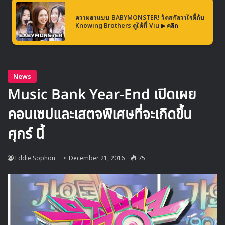
MV เพลงใหม่ LIKE U 100 ที่กรุงเทพ
ความฮาแบบ BABYMONSTER! วัดสกิลวาไรตี้กับ
Knowing Brothers ดูได้ที่ Viu
▶ คลิก
▶ คลิกดูสัมภาษณ์พิเศษ
อีจินจู
เกิดที่ อินชอน ประเทศเกาหลี ในปี 1990 ครอบครัวของ
เธอเป็นครอบครัวนักดนตรี ซึ่งเธอเริ่มเล่นกีต้าร์ตั้งแต่อายุ 12 ปี
และเข้าร่วมเป็นสมาชิกวง Christian Music ที่ชื่อว่า POS ที่มี
สมาชิกในครอบครัวของเธอร่วมวงอยู่ด้วย เมื่ออายุ 19 ปี เธอ
ตัดสินใจมายังอเมริกา และเรียนต่อทางด้านดนตรีที่
MI
(Musicians Institute College of Contemporary
Music)