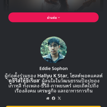
อ่านต่อ
Eddie Sophon
ผู้ก่อตั้งร่วมของ
Hallyu K Star
, โฮสต์พอดแคสต์
'
ดูซีรีส์ให้ซีเรียส
' ผู้สนใจในวัฒนธรรมป๊อปของ
เกาหลี ทั้งเพลง-ซีรีส์-ภาพยนตร์ เลยเถิดไปถึง
เรื่องสังคม เศรษฐกิจ และอาหารการกิน
Website
Facebook
X
🎙GYUBIN ปลื้มเมืองไทยขนาดไหน? ถึงกลับมาถ่าย