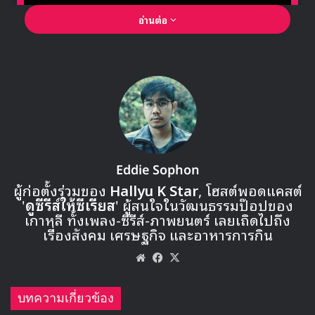
อ่านต่อ
🎙GYUBIN ปลื้มเมืองไทยขนาดไหน? ถึงกลับมาถ่าย
MV เพลงใหม่ LIKE U 100 ที่กรุงเทพ
▶ คลิกดูสัมภาษณ์พิเศษ
Eddie Sophon
ผู้ก่อตั้งร่วมของ
Hallyu K Star
, โฮสต์พอดแคสต์
การคัมแบคของ ออมจองฮวา ในรอบ 8 ปี จะขึ้นโชว์คัมแบคเสต
'
ดูซีรีส์ให้ซีเรียส
' ผู้สนใจในวัฒนธรรมป๊อปของ
จบนสเตจนี้ พร้อมกับ 2 วงรุ่นน้อง MONSTA X และ
เกาหลี ทั้งเพลง-ซีรีส์-ภาพยนตร์ เลยเถิดไปถึง
MAMAMOO ที่จะมาร่วมโชว์
เรื่องสังคม เศรษฐกิจ และอาหารการกิน
Website
Facebook
X
บทความเกี่ยวข้อง