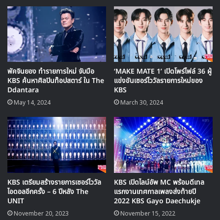
พัคจินยอง ทำรายการใหม่ จับมือ
‘MAKE MATE 1’ เปิดโพร์ไฟล์ 36 ผู้
KBS ค้นหาศิลปินท๊อปสตาร์ ใน The
แข่งขันเซอร์ไววัลรายการใหม่ของ
Ddantara
KBS
May 14, 2024
March 30, 2024
Legend : SHINHWA + SEVENTEEN
KBS เตรียมสร้างรายการเซอร์ไววัล
KBS เปิดไลน์อัพ MC พร้อมดีเทล
ไอดอลอีกครั้ง – 6 ปีหลัง The
แรกงานเทศกาลเพลงส่งท้ายปี
UNIT
2022 KBS Gayo Daechukje
สเตจพิเศษที่จะนำเสนอการร่วมงานกันระหว่างตำนายบอยกรุ๊ป
November 20, 2023
November 15, 2022
จากยุค 90 และ บอยกรุ๊ปรุ่นใหม่ที่กำลังมาแรง โดยนอกจากการ