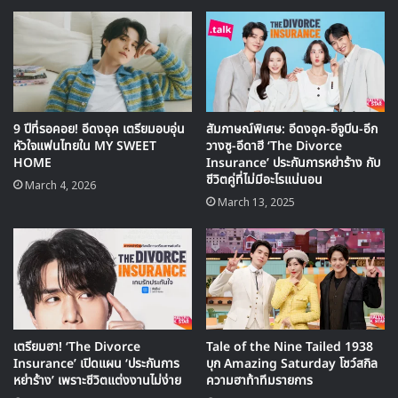
9 ปีที่รอคอย! อีดงอุค เตรียมอบอุ่น
สัมภาษณ์พิเศษ: อีดงอุค-อีจูบีน-อีก
หัวใจแฟนไทยใน MY SWEET
วางซู-อีดาฮี ‘The Divorce
HOME
Insurance’ ประกันการหย่าร้าง กับ
ชีวิตคู่ที่ไม่มีอะไรแน่นอน
🎙GYUBIN ปลื้มเมืองไทยขนาดไหน? ถึงกลับมาถ่าย
March 4, 2026
MV เพลงใหม่ LIKE U 100 ที่กรุงเทพ
March 13, 2025
▶ คลิกดูสัมภาษณ์พิเศษ
สำหรับประเทศไทย แฟนๆจะไพบกับ อีดงอุก ในวันที่ 27
พฤษภาคม ในชื่องาน
2017
LEE DONG WOOK ASIA TOUR
เตรียมฮา! ‘The Divorce
Tale of the Nine Tailed 1938
IN BANGKOK <FOR MY DEAR> จะจัดขึ้นที่ บีซีซี ฮอลล์
Insurance’ เปิดแผน ‘ประกันการ
บุก Amazing Saturday โชว์สกิล
หย่าร้าง’ เพราะชีวิตแต่งงานไม่ง่าย
ความฮาท้าทีมรายการ
เซ็นทรัล พลาซ่า ลาดพร้าว ชั้น 5