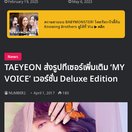
February 19, 2025
May 6, 2023
ความฮาแบบ BABYMONSTER! วัดสกิลวาไรตี้กับ
Knowing Brothers ดูได้ที่ Viu
▶ คลิก
เพื่อความใกล้ชิดกับแฟนๆทุกคน อีดงอุก จะร่วมไฮทัชกับแฟนๆ
ที่มาร่วมงานทุกที่นั่ง โดยราคาบัตรมีทั้งหมด 4 ราคา 5,000
/
4,000
/
3,000
และ
2,000
บาท จะเปิดจำหน่ายในวันที่ 9 เมา
ษายน เวลา 10 โมงเช้าทางหน้าเว็บไซท์
www.imethai.com