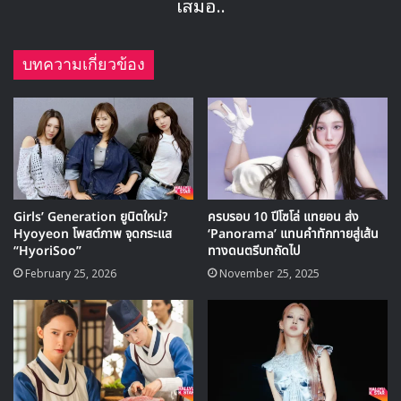
k-events
Lee Dongwook