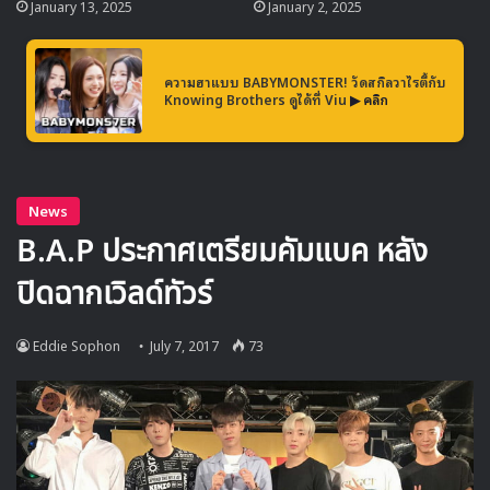
January 13, 2025
January 2, 2025
ความฮาแบบ BABYMONSTER! วัดสกิลวาไรตี้กับ
Knowing Brothers ดูได้ที่ Viu
▶ คลิก
ติดตามรายการ Park Jinyoung’s Party People กับแขกรับ
เชิญคนแรก อีฮโยริ ได้ช่วงกลางเดือน กรกฎาคม นี้ ทาง SBS
Lee Hyori
Park Jinyoung
Party People