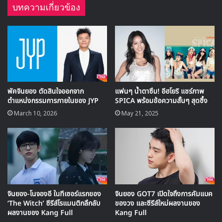
MV เพลงใหม่ LIKE U 100 ที่กรุงเทพ
บทความเกี่ยวข้อง
▶ คลิกดูสัมภาษณ์พิเศษ
อีฮโยริ กำลังอยู่ระหว่างการโปรโมตอัลบั้มใหม่ Black พร้อมกับ
การกลับสู่รายการวาไรตี้ในรอบ 4 ปี ซึ่งรายการที่เธอได้ไปออก
ในช่วงสัแดาห์นี้อย่าง Radio Star และ Happy Together มี
พัคจินยอง ตัดสินใจออกจาก
แฟนๆ น้ำตาซึม! อีฮโยริ แชร์ภาพ
ตำแหน่งกรรมการภายในของ JYP
SPICA พร้อมข้อความสั้นๆ สุดซึ้ง
เรตติ้งรายการที่เพิ่มมากขึ้น โดยเฉพาะรายการ Radio Star ที่
March 10, 2026
May 21, 2025
มีเรตติ้งสุดที่สุดในรอบหลายปี
จินยอง-โนจองอี ในทีเซอร์แรกของ
จินยอง GOT7 เปิดใจถึงการคัมแบค
‘The Witch’ ซีรีส์โรแมนติกลึกลับ
ของวง และซีรีส์ใหม่ผลงานของ
ผลงานของ Kang Full
Kang Full