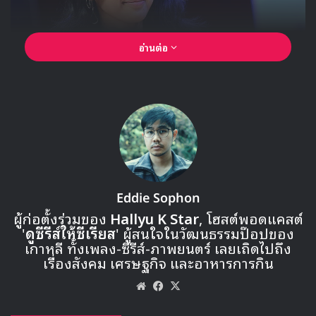
อ่านต่อ
Eddie Sophon
ผู้ก่อตั้งร่วมของ
Hallyu K Star
, โฮสต์พอดแคสต์
'
ดูซีรีส์ให้ซีเรียส
' ผู้สนใจในวัฒนธรรมป๊อปของ
เกาหลี ทั้งเพลง-ซีรีส์-ภาพยนตร์ เลยเถิดไปถึง
เรื่องสังคม เศรษฐกิจ และอาหารการกิน
Website
Facebook
X
🎙GYUBIN ปลื้มเมืองไทยขนาดไหน? ถึงกลับมาถ่าย