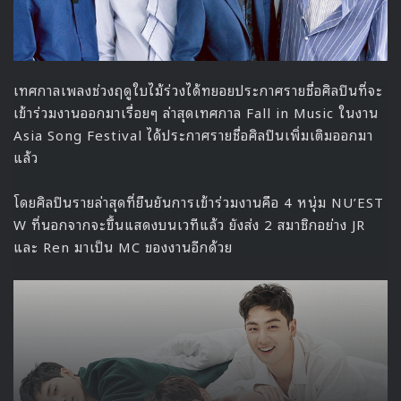
5 ซอจางฮุน
6 อีซูกึน
7 พัคนาแร
8 คิมกอนโม
9 คิมซุก
10 คุิมจุนโฮ
lee sangmin