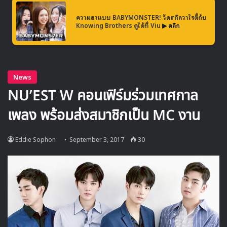
ความฮาแบบ BABYMONSTER! วัดสกิลวาไรตี้กับ
Knowing Brothers ดูได้ที่ Viu
▶ คลิก
โดย 10 อันดับแรกของวาไรตี้สตาร์ประจำเดือน กันยายน ได้แก่
1 อีซางมิน
2 ยูแจซอก
3 พัคมยองซู
4 คิมจงกุก