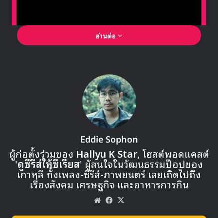
อ่านต่อ
🎙GYUBIN ปลื้มเมืองไทยขนาดไหน? ถึงกลับมาถ่าย
MV เพลงใหม่ LIKE U 100 ที่กรุงเทพ
▶ คลิกดูสัมภาษณ์พิเศษ
Eddie Sophon
ผู้ก่อตั้งร่วมของ
Hallyu K Star
, โฮสต์พอดแคสต์
'
ดูซีรีส์ให้ซีเรียส
' ผู้สนใจในวัฒนธรรมป๊อปของ
เกาหลี ทั้งเพลง-ซีรีส์-ภาพยนตร์ เลยเถิดไปถึง
เรื่องสังคม เศรษฐกิจ และอาหารการกิน
Website
Facebook
X