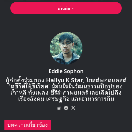
อ่านต่อ
Eddie Sophon
ผู้ก่อตั้งร่วมของ
Hallyu K Star
, โฮสต์พอดแคสต์
'
ดูซีรีส์ให้ซีเรียส
' ผู้สนใจในวัฒนธรรมป๊อปของ
เกาหลี ทั้งเพลง-ซีรีส์-ภาพยนตร์ เลยเถิดไปถึง
เรื่องสังคม เศรษฐกิจ และอาหารการกิน
Website
Facebook
X
🎙GYUBIN ปลื้มเมืองไทยขนาดไหน? ถึงกลับมาถ่าย
MV เพลงใหม่ LIKE U 100 ที่กรุงเทพ
บทความเกี่ยวข้อง