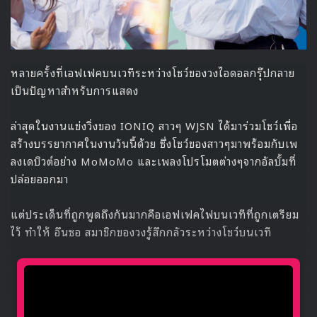
รายการ Idol School Trip จะเริ่มออกอากาศตอนแรกในวันที่
4 พฤศจิกายน ติดตามชมได้ทาง JTBC
Source
1
Idol School Trip
iKON