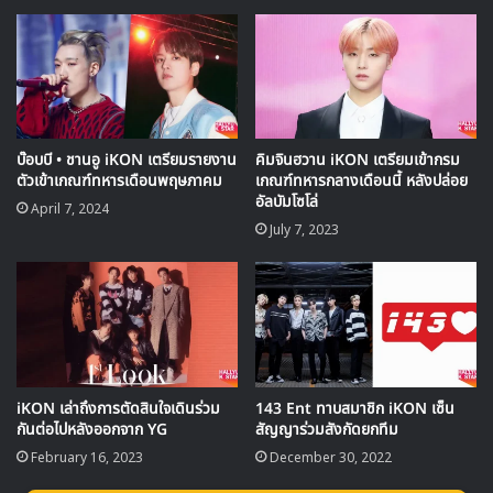
▶ คลิกดูสัมภาษณ์พิเศษ
บ๊อบบี • ชานอู iKON เตรียมรายงาน
คิมจินฮวาน iKON เตรียมเข้ากรม
ตัวเข้าเกณฑ์ทหารเดือนพฤษภาคม
เกณฑ์ทหารกลางเดือนนี้ หลังปล่อย
อัลบัมโซโล่
April 7, 2024
July 7, 2023
iKON เล่าถึงการตัดสินใจเดินร่วม
143 Ent ทาบสมาชิก iKON เซ็น
กันต่อไปหลังออกจาก YG
สัญญาร่วมสังกัดยกทีม
นอกจากนี้ในรายการยังได้ ดารา นางแบบ สมาชิกวงเกิร์ลกรุ๊ป
February 16, 2023
December 30, 2022
GEM จากญี่ปุ่น ในสังกัดของ Avex ที่จะมาเป็นนักเรียนสาวจาก
โตเกียวที่จะร่วมทัศนศึกษาไปด้วยกัน