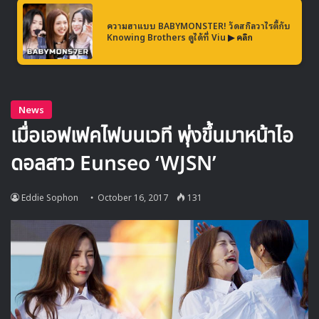
ความฮาแบบ BABYMONSTER! วัดสกิลวาไรตี้กับ
Knowing Brothers ดูได้ที่ Viu
▶ คลิก
คณะทัศนศึกษา Idol School Trip ถ่ายรูปร่วมกันหน้า ซองซานอิลชุลบง
ในรายการ จองฮยองดน จะรับหน้าที่หัวหน้าคณะทัศนศึกษา ใน
ขณะที่ โจเซเฮ จะรับหน้าที่คุณครูของกลุ่มนักเรียนชาย และ คิม
ชินยอง รับหน้าที่ครูของกลุ่มนักเรียนสาวจากโตเกียว