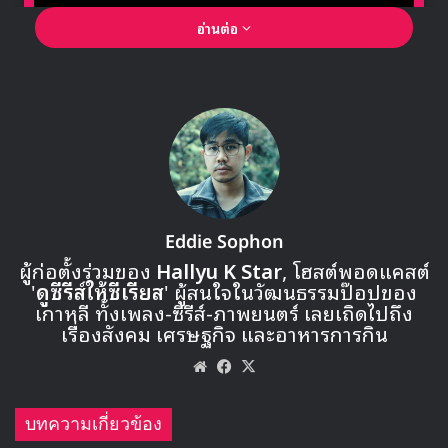
อ่านต่อ
🎙GYUBIN ปลื้มเมืองไทยขนาดไหน? ถึงกลับมาถ่าย
MV เพลงใหม่ LIKE U 100 ที่กรุงเทพ
▶ คลิกดูสัมภาษณ์พิเศษ
Eddie Sophon
ผู้ก่อตั้งร่วมของ
Hallyu K Star
, โฮสต์พอดแคสต์
'
ดูซีรีส์ให้ซีเรียส
' ผู้สนใจในวัฒนธรรมป๊อปของ
วันที่ 29 พฤศจิกายน งาน 2017MAMA จะจัดที่ญี่ปุ่น ก่อนที่จะ
เกาหลี ทั้งเพลง-ซีรีส์-ภาพยนตร์ เลยเถิดไปถึง
ไปยังฮ่องกงในวันที่ 1 ธันวาคม ซึ่งในปีนี้จะมีกิจกรรมเกิดขึ้น
เรื่องสังคม เศรษฐกิจ และอาหารการกิน
มากกว่าทุกครั้งที่ผ่านมา รวมถึงศิลปินที่จะมาร่วมงาน และการ
Website
Facebook
X
แสดงบนเวทีที่หลากหลายมากยิ่งขึ้น
บทความเกี่ยวข้อง
นอกจากนี้วันที่ 30 พฤศจิกายน จะมีงานประกาศรางวัลในหมวด