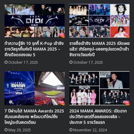
Professional ซึ่งจะจัดขึ้นในฮ่องกง พร้อมกับบรรยากาศการ
ร่วมแสดงความยินดีจากศิลปินในอุตสาหกรรมดนตรีทั่วเอเชีย
Mnet จะประกาศรายชื่อผู้เข้าชิงรางวัลต่างๆผ่านการออกอากาศ
ทาง Mnet ในวันที่ 19 ตุลาคม เวลา 17.00 น. ตามเวลาใน
เกาหลี ซึ่งจะดำเนินรายการโดย คิมอิลจุง และพัคโซฮยอน พร้อม
ทำความรู้จัก 10 รุกกี้ K-Pop เข้าชิง
รายชื่อเข้าชิง MAMA 2025 เปิดเผย
กับ DinDin และนักแต่งเพลง คิมอีนา ที่จะมาร่วมให้ข้อมูลใน
รางวัลรุกกี้แห่งปี MAMA 2025 –
แล้ว! เกิร์ลกรุป–บอยกรุปแถวหน้าเข้า
การประกาศรายชื่อผู้เข้าชิงรางวัลต่างๆในปีนี้
ศึกเดือดของเจน 5
ชิงรางวัลแห่งปี
October 17, 2025
October 17, 2025
2017MAMA จะเริ่มการเปิดโหวตหลังจากจบการประกาศราย
ชื่อผู้เข้าชิงรางวัลเวลา 18.00 น. ตามเวลาในเกาหลี ผ่านทาง
หน้าเว็บไซต์ 2017MAMA.com
7 ปีผ่านไป! MAMA Awards 2025
2024 MAMA AWARDS: เปิดฉาก
คัมแบคฮ่องกง พร้อมเวทีใหม่ยิ่ง
ประวัติศาสตร์ที่ลอสแองเจลิส –
ใหญ่ระดับสเตเดียม
ประกาศ 5 รางวัลแรก
May 29, 2025
November 22, 2024