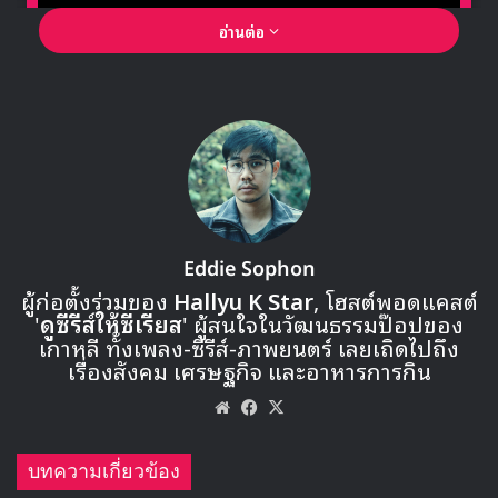
อ่านต่อ
🎙GYUBIN ปลื้มเมืองไทยขนาดไหน? ถึงกลับมาถ่าย
MV เพลงใหม่ LIKE U 100 ที่กรุงเทพ
Eddie Sophon
ผู้ก่อตั้งร่วมของ
Hallyu K Star
, โฮสต์พอดแคสต์
'
ดูซีรีส์ให้ซีเรียส
' ผู้สนใจในวัฒนธรรมป๊อปของ
▶ คลิกดูสัมภาษณ์พิเศษ
เกาหลี ทั้งเพลง-ซีรีส์-ภาพยนตร์ เลยเถิดไปถึง
เรื่องสังคม เศรษฐกิจ และอาหารการกิน
Website
Facebook
X
จอนโซยอน ได้รับการจับตามองจากฝีมือในการแรปของเธอที่
บทความเกี่ยวข้อง
สร้างความประทับใจตั้งแต่การแข่งใน Produce 101 มาจนถึง