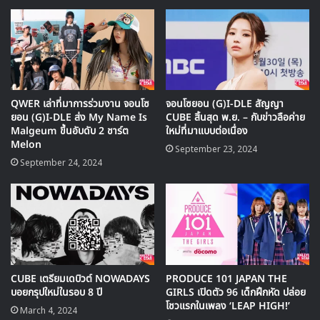
ไหวพริบด้านการแรปที่แสดงให้เห็นใน Unpretty Rapstar
3
จอนโซยอน จะเป็นศิลปินหญิงโซโลคนที่ 2 ของ CUBE
Entertainment ต่อจาก ฮยอนอา คอยติดตามการเดบิวต์ของ
เธอได้ในเดือน พฤศจิกายน
QWER เล่าที่มาการร่วมงาน จอนโซ
จอนโซยอน (G)I-DLE สัญญา
ยอน (G)I-DLE ส่ง My Name Is
CUBE สิ้นสุด พ.ย. – กับข่าวลือค่าย
Source
1
Malgeum ขึ้นอับดับ 2 ชาร์ต
ใหม่ที่มาแบบต่อเนื่อง
Melon
September 23, 2024
September 24, 2024
CUBE
Jeon Soyeon
PRODUCE 101
CUBE เตรียมเดบิวต์ NOWADAYS
PRODUCE 101 JAPAN THE
บอยกรุปใหม่ในรอบ 8 ปี
GIRLS เปิดตัว 96 เด็กฝึกหัด ปล่อย
โชวแรกในเพลง ‘LEAP HIGH!’
March 4, 2024