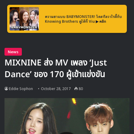
บออดิชันเรียบร้อยแล้ว
หลังจากที่เห็นความสามารถของพวกเค้า เราไม่จำเป็นเลยที่จะ
ความฮาแบบ BABYMONSTER! วัดสกิลวาไรตี้กับ
Knowing Brothers ดูได้ที่ Viu
▶ คลิก
ต้องเพิ่มเติมวิธีอื่นเพื่อสร้างความสมดุลย์ในรายการ เพราะว่าผู้
เข้าแข่งขันหญิงที่เข้ารอบมายอดเยี่ยมมาก
สำหรับผม ผมคิดว่าทีมหญิงจะเป็นผู้ชนะ ในเกาหลีวงบอยกรุ๊ป
จะมีกลุ่มแฟนมากกว่าวงเกิร์ลกรุ๊ป แต่ผมจะเปลี่ยนแนวความคิด
นี้ใหม่ในรายการ MIXNINE”