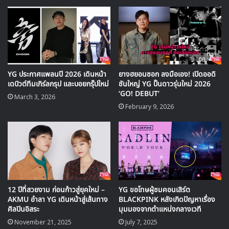
YG ประกาศแพลนปี 2026 เดินหน้า
ยางฮยอนซอก ลงมือเอง! เปิดออดิ
เดบิวต์ทีมเกิร์ลกรุป และบอยกรุ๊ปใหม่
ชันใหญ่ YG ปั้นดาวรุ่นใหม่ 2026
ด้วยการแข่งขันแบบ Bou vs Girl ทำให้สื่อตั้งคำถามว่า มัน
‘GO! DEBUT’
March 3, 2026
เหมือนการวางตัวผู้ชนะของ MIXNINE ไว้แล้วว่าจะเป็นทีมชาย
February 9, 2026
จากความเป็นไปได้ของผู้ชายที่จะมีกลุ่มแฟนมากกว่า ซึ่งสื่อได้ยก
ตัวอย่างจากกรณีของ Produce 101 ซีซัน 2 ที่มีกลุ่มแฟน
มากกว่า ซีซันแรก
PD ฮานดงชอล ได้พูดถึงเรื่องนี้ว่า
12 ปีที่สวยงาม ก่อนก้าวสู่ยุคใหม่ –
YG ขอโทษผู้ชมคอนเสิร์ต
“ถ้าเทียบกับรายการอื่น ใน MIXNINE เราจะให้ความสำคัญกับ
AKMU อำลา YG เดินหน้าสู่เส้นทาง
BLACKPINK หลังเกิดปัญหาเรื่อง
การออดิชันมาก ซึ่งจะออกอากาศในส่วนนี้ 3-4 ตอน ซึ่งล่าสุดเรา
ศิลปินอิสระ
มุมมองจากตำแหน่งกลางเวที
ถ่ายทำกันถึงตอนที่ 5 แล้ว ซึ่งเราได้คัดเลือกผู้เข้าแข่งขันจากรอ
November 21, 2025
July 7, 2025