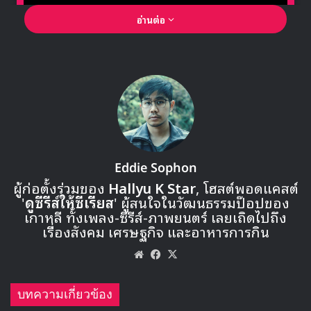
อ่านต่อ
🎙GYUBIN ปลื้มเมืองไทยขนาดไหน? ถึงกลับมาถ่าย
MV เพลงใหม่ LIKE U 100 ที่กรุงเทพ
Eddie Sophon
ผู้ก่อตั้งร่วมของ
Hallyu K Star
, โฮสต์พอดแคสต์
'
ดูซีรีส์ให้ซีเรียส
' ผู้สนใจในวัฒนธรรมป๊อปของ
▶ คลิกดูสัมภาษณ์พิเศษ
เกาหลี ทั้งเพลง-ซีรีส์-ภาพยนตร์ เลยเถิดไปถึง
เรื่องสังคม เศรษฐกิจ และอาหารการกิน
Website
Facebook
X
บทความเกี่ยวข้อง