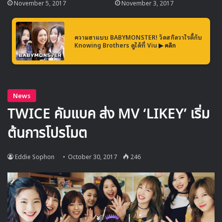
November 5, 2017
November 3, 2017
ความฮาแบบ BABYMONSTER! วัดสกิลวาไรตี้กับ
ในตอนนี้ อียูยอง แฟนสาวของ คิมจูฮยอก กำลังอยู่ระหว่างการ
Knowing Brothers ดูได้ที่ Viu
▶ คลิก
ถ่ายทำรายการ Running Man และมีรายงานว่าการถ่ายทำ
รายการได้หยุดลงทันทีหลังจากที่ทราบข่าวการเสียชีวิตของ คิม
จูฮยอก
คิมจูฮยอก เป็นนักแสดงมากความสามารถซึ่งเป็นที่รู้จักจากผล
งานการแสดงในซีรีส์และภาพยนตร์หลายเรื่อง เช่น Lovers in
Prague, Servant, Confidential Assignment กับรางวัล
นักแสดงสมทบชายยอดเยี่ยมจากงาน The Seoul Awards ที่
มอบรางวัลไปเมื่อสัปดาห์ที่ผ่านมา และซีรีส์เรื่องล่าสุด Argon ที่
เพิ่งจบลง ซึ่งเค้าได้รับความรักอย่างมากจากบทบาทของสมาชิก
ในรายการ 2 Days 1 Night ซีซัน 3