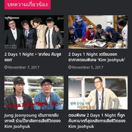
บทความเกี่ยวข้อง
🎙GYUBIN ปลื้มเมืองไทยขนาดไหน? ถึงกลับมาถ่าย
MV เพลงใหม่ LIKE U 100 ที่กรุงเทพ
2 Days 1 Night • ‘ลาก่อน คิมจูฮ
2 Days 1 Night เตรียมออก
ยอก’
อากาศตอนพิเศษ ‘Kim Joohyuk’
▶ คลิกดูสัมภาษณ์พิเศษ
November 7, 2017
November 5, 2017
ตำรวจได้รายงานว่า “รถ SUV ได้ชนท้ายรถซีดาน 4 ประตู บน
ถนนด้านหน้า I-PARK ย่านซัมซองดง เขตกังนัม อุบัติเหตุที่เกิด
ขึ้นทำให้รถ SUV พลิกคว่ำ และข้ามแนวกำแพงของอพารต์เม
นท์ I-PARK เข้าไปภายใน คนขับได้ถูกช่วยเหลือออกมาจากรถ
และถูกส่งตัวไปยังโรงพยาบาลในมหาวิทยาลัยคอนกุกในสภาพ
Jung Joonyoung เดินทางกลับ
ตอนพิเศษ 2 Days 1 Night ที่ถูก
เกาหลี ร่วมไว้อาลัยการเสียชีวิตของ
ค้นหามากที่สุดหลังการเสียชีวิตของ
หมดสติ ซึ่งเจ้าหน้าที่พยายามให้ความช่วยเหลือด้วยการทำ CPR
Kim Joohyuk
Kim Joohyuk
แล้ว แต่ไม่สำเร็จ ซึ่งเค้าได้เสียชีวิตลงในเวลา 18.30 น.”