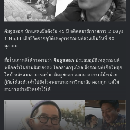
คิมจูฮยอก นักแสดงชื่อดังวัย 45 ปี อดีตสมาชิกรายการ 2 Days
1 Night เสียชีวิตจากอุบัติเหตุทางรถยนต์ช่วงเย็นวันที่ 30
ตุลาคม
สื่อในเกาหลีได้รายงานว่า
คิมจูฮยอก
ประสบอุบัติเหตุรถยนต์
พลิกคว่ำในย่านซัมซองดง ใจกลางกรุงโซล ซึ่งรถยนต์เกิดไฟลุก
ไหม้ หลังจากสามารถช่วย คิมจูฮยอก ออกมาจากรถได้หน่วย
กู้ภัยได้ส่งตัวเค้าไปยังโรงพยาบาลมหาวิทยาลัย คอนกุก แต่ไม่
สามารถช่วยชีวิตเค้าไว้ได้