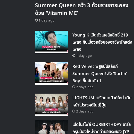
Summer Queen คว้า 3 ถ้วยรายการเพลง
ด้วย ‘Vitamin ME’
1 day ago
Young K เปิดตัวเลขลิขสิทธิ์ 219
เพลง กับเบื้องหลังของอาชีพนักแต่ง
เพลง
1 day ago
Red Velvet พิสูจน์บัลลังก์
Summer Queen! ส่ง ‘Surfin’
Boy’ ขึ้นอันดับ 1
2 days ago
LIGHTSUM เตรียมเดบิวต์ใหม่ เดิน
หน้าโปรเจคต์ในญี่ปุ่น
2 days ago
เปิดโปรไฟล์ OURBIRTHDAY เกิร์ล
กรุปน้องใหม่จากค่ายอิสระของ JYP