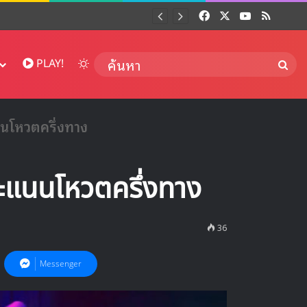
Facebook
X
YouTube
RSS
Dai
Switch skin
ค้นห
PLAY!
โหวตครึ่งทาง
แนนโหวตครึ่งทาง
36
Messenger