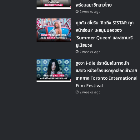
พร้อมสมาชิกสาวไทย
2 weeks ago
คุยกับ ฮโยริน ‘คิดถึง SISTAR ทุก
หน้าร้อน?’ เผยมุมมองของ
‘Summer Queen’ และสถานะรี
ยูเนียนวง
2 weeks ago
ชูฮวา i-dle ประเดิมเส้นทางนัก
แสดง หนังเรื่องแรกถูกเลือกเข้าฉาย
เทศกาล Toronto International
Film Festival
2 weeks ago