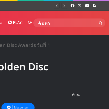
Facebook
X
YouTube
RSS
Dai
Switch skin
ค้นห
PLAY!
n Disc Awards วันที่ 1
olden Disc
102
Messenger