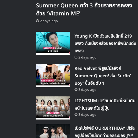
Summer Queen คว้า 3 ถ้วยรายการเพลง
ด้วย ‘Vitamin ME’
2 days ago
Young K เปิดตัวเลขลิขสิทธิ์ 219
เพลง กับเบื้องหลังของอาชีพนักแต่ง
เพลง
2 days ago
Red Velvet พิสูจน์บัลลังก์
Summer Queen! ส่ง ‘Surfin’
Boy’ ขึ้นอันดับ 1
3 days ago
LIGHTSUM เตรียมเดบิวต์ใหม่ เดิน
หน้าโปรเจคต์ในญี่ปุ่น
3 days ago
เปิดโปรไฟล์ OURBIRTHDAY เกิร์ล
กรุปน้องใหม่จากค่ายอิสระของ JYP