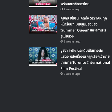
พร้อมสมาชิกสาวไทย
2 weeks ago
คุยกับ ฮโยริน ‘คิดถึง SISTAR ทุก
หน้าร้อน?’ เผยมุมมองของ
‘Summer Queen’ และสถานะรี
ยูเนียนวง
2 weeks ago
ชูฮวา i-dle ประเดิมเส้นทางนัก
แสดง หนังเรื่องแรกถูกเลือกเข้าฉาย
เทศกาล Toronto International
Film Festival
2 weeks ago