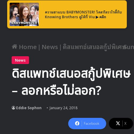
ความฮาแบบ BABYMONSTER! วัดสกิลวาไรตี้กับ
Knowing Brothers ดูได้ที่ Viu
▶ คลิก