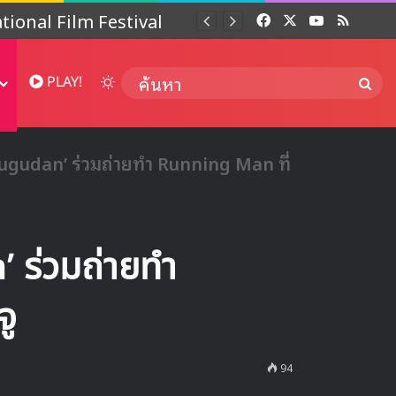
 ปี
Facebook
X
YouTube
RSS
Dai
Switch skin
ค้นห
PLAY!
gudan’ ร่วมถ่ายทำ Running Man ที่
ร่วมถ่ายทำ
จู
94