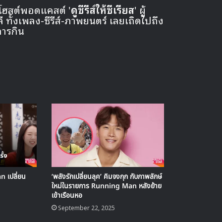
 โฮสต์พอดแคสต์ '
ดูซีรีส์ให้ซีเรียส
' ผู้
ั้งเพลง-ซีรีส์-ภาพยนตร์ เลยเถิดไปถึง
การกิน
 เปลี่ยน
‘พลังรักเปลี่ยนลุค’ คิมจงกุก กับภาพลักษ์
ใหม่ในรายการ Running Man หลังย้าย
เข้าเรือนหอ
September 22, 2025