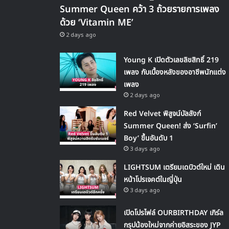
Summer Queen คว้า 3 ถ้วยรายการเพลง
ด้วย ‘Vitamin ME’
2 days ago
Young K เปิดตัวเลขลิขสิทธิ์ 219
เพลง กับเบื้องหลังของอาชีพนักแต่ง
เพลง
2 days ago
Red Velvet พิสูจน์บัลลังก์
Summer Queen! ส่ง ‘Surfin’
Boy’ ขึ้นอันดับ 1
3 days ago
LIGHTSUM เตรียมเดบิวต์ใหม่ เดิน
หน้าโปรเจคต์ในญี่ปุ่น
3 days ago
เปิดโปรไฟล์ OURBIRTHDAY เกิร์ล
กรุปน้องใหม่จากค่ายอิสระของ JYP