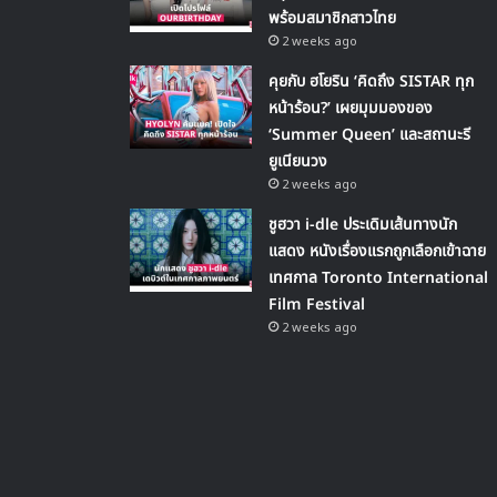
พร้อมสมาชิกสาวไทย
2 weeks ago
คุยกับ ฮโยริน ‘คิดถึง SISTAR ทุก
หน้าร้อน?’ เผยมุมมองของ
‘Summer Queen’ และสถานะรี
ยูเนียนวง
2 weeks ago
ชูฮวา i-dle ประเดิมเส้นทางนัก
แสดง หนังเรื่องแรกถูกเลือกเข้าฉาย
เทศกาล Toronto International
Film Festival
2 weeks ago