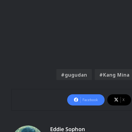
gugudan
Kang Mina
Facebook
X
Eddie Sophon