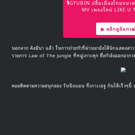
🎙GYUBIN ปลื้มเมืองไทยขนาด
MV เพลงใหม่ LIKE U 10
▶ คลิกดูสัมภาษณ์
นอกจาก คังมินา แล้ว ในการถ่ายทำที่ผ่านมายังได้นักแสดงสาว อี
รายการ Law of The Jungle ที่หมู่เกาะคุก ซึ่งกำลังออกอากาศ
คอยติดตามความสนุกของ รันนิงแมน ที่เกาะเชจู กันได้เร็วๆนี้