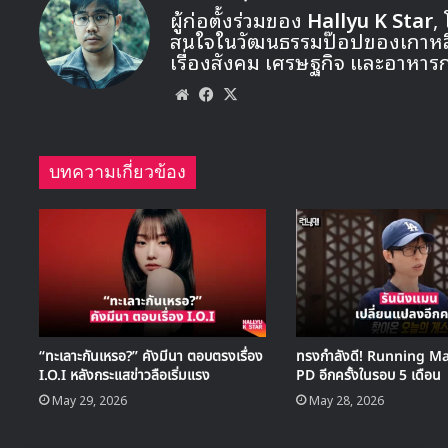
ผู้ก่อตั้งร่วมของ
Hallyu K Star
,
สนใจในวัฒนธรรมป๊อปของเกาหลี ท
เรื่องสังคม เศรษฐกิจ และอาหาร
Website
Facebook
X
บทความเกี่ยวข้อง
“ทะเลาะกันเหรอ?” คังมีนา ตอบตรงเรื่อง
ทรงกำลังดี! Running Man
I.O.I หลังกระแสข่าวลือเริ่มแรง
PD อีกครั้งในรอบ 5 เดือน
May 29, 2026
May 28, 2026