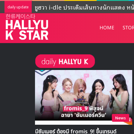
ADOR ชี้แจงกิจกรรมของ NewJeans ‘ยั
daily update
HOME
STO
News
มีซัมเมอร์ ต้องมี fromis_9! ขึ้นเทรนด์