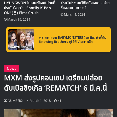
HYUNGWON โมเมนต์ไหนในไทยที่
YouTube ลบวีดีโอทั้งหมด – ค่าย
ประทับใจสุด? – Spotify K-Pop
ชี้แจงสถานการณ์
ON! (온) First Crush
March 4, 2024
March 19, 2024
สำหรับประเทศไทย เป็นประเทศแรกในเอเชียที่ได้ยืนยันการจัด
คอนเสิร์ตครั้งนี้ของ MONSTA X แล้ว โดยคอนเสิร์ตครั้งนี้จะ
ความฮาแบบ BABYMONSTER! วัดสกิลวาไรตี้กับ
Knowing Brothers ดูได้ที่ Viu
▶ คลิก
จัดขึ้นที่ ธันเดอร์โดม เมืองทองธานี คอยติดตามรายละเอียดเพิ่ม
เติมกันได้เร็วๆนี้
MONSTA X