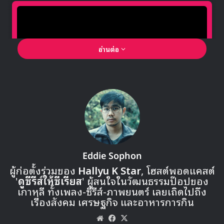
อ่านต่อ
🎙GYUBIN ปลื้มเมืองไทยขนาดไหน? ถึงกลับมาถ่าย
MV เพลงใหม่ LIKE U 100 ที่กรุงเทพ
Eddie Sophon
▶ คลิกดูสัมภาษณ์พิเศษ
ผู้ก่อตั้งร่วมของ
Hallyu K Star
, โฮสต์พอดแคสต์
'
ดูซีรีส์ให้ซีเรียส
' ผู้สนใจในวัฒนธรรมป๊อปของ
เกาหลี ทั้งเพลง-ซีรีส์-ภาพยนตร์ เลยเถิดไปถึง
เรื่องสังคม เศรษฐกิจ และอาหารการกิน
Website
Facebook
X