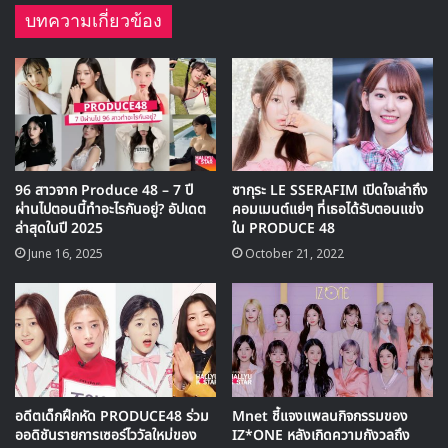
บทความเกี่ยวข้อง
2 ยาบุกิ นาโกะ | Produce 48
3 จางวอนยอง | Produce 48
96 สาวจาก Produce 48 – 7 ปี
ซากุระ LE SSERAFIM เปิดใจเล่าถึง
ผ่านไปตอนนี้ทำอะไรกันอยู่? อัปเดต
คอมเมนต์แย่ๆ ที่เธอได้รับตอนแข่ง
ล่าสุดในปี 2025
ใน PRODUCE 48
June 16, 2025
October 21, 2022
4 คังดาเนียล | It’s Dangerous Beyond the
Blankets
5 ชิทาโอะ มิอุ | Produce 48
อดีตเด็กฝึกหัด PRODUCE48 ร่วม
Mnet ชี้แจงแพลนกิจกรรมของ
ออดิชันรายการเซอร์ไววัลใหม่ของ
IZ*ONE หลังเกิดความกังวลถึง