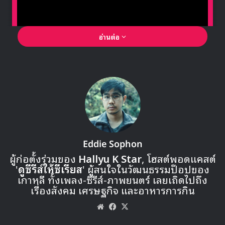
อ่านต่อ
🎙GYUBIN ปลื้มเมืองไทยขนาดไหน? ถึงกลับมาถ่าย
MV เพลงใหม่ LIKE U 100 ที่กรุงเทพ
▶ คลิกดูสัมภาษณ์พิเศษ
Eddie Sophon
ผู้ก่อตั้งร่วมของ
Hallyu K Star
, โฮสต์พอดแคสต์
'
ดูซีรีส์ให้ซีเรียส
' ผู้สนใจในวัฒนธรรมป๊อปของ
1 มิยาวากิ ซากุระ | Produce 48
เกาหลี ทั้งเพลง-ซีรีส์-ภาพยนตร์ เลยเถิดไปถึง
เรื่องสังคม เศรษฐกิจ และอาหารการกิน
Website
Facebook
X