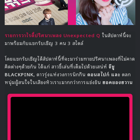
ร
ายการวาไรตี้ปริศนาเพลง Unexpected Q
ในสัปดาห์นี้จะ
มาพร้อมกับแขกรับเชิญ 3 คน 3 สไตล์
โดยแขกรับเชิญได้สัปดาห์นี้ที่จะมาร่วมทายปริศนาเพลงที่ไม่คาด
คิดต่างๆด้วยกัน ได้แก่ สาวขี้เล่นที่เต็มไปด้วยเสน่ห์
จีซู
BLACKPINK,
ดาวรุ่งแห่งวงการนักกิน
ดอนสไปก์ และ
ตลก
หนุ่มผู้สนใจในเสียงหัวเราะมากกว่าการแข่งขัน
ฮอคยองฮวาน