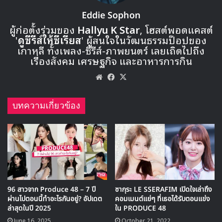
ติดตามชมรายการ
Unexpected Q ในสัปดาห์นี้พร้อมซับไทย
กันได้ที่ Viu
BLACKPINK
Jisoo
Unecpected Q