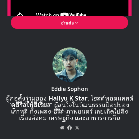
อ่านต่อ
🎙GYUBIN ปลื้มเมืองไทยขนาดไหน? ถึงกลับมาถ่าย
MV เพลงใหม่ LIKE U 100 ที่กรุงเทพ
▶ คลิกดูสัมภาษณ์พิเศษ
Eddie Sophon
ผู้ก่อตั้งร่วมของ
Hallyu K Star
, โฮสต์พอดแคสต์
'
ดูซีรีส์ให้ซีเรียส
' ผู้สนใจในวัฒนธรรมป๊อปของ
เกาหลี ทั้งเพลง-ซีรีส์-ภาพยนตร์ เลยเถิดไปถึง
เรื่องสังคม เศรษฐกิจ และอาหารการกิน
Website
Facebook
X