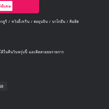
พิเศษ
ูรี / หวังอี้เหริน / ฮอยุนจิน / นาโกอึน / คิมชีฮ
ได้ในคืนวันพรุ่งนี้ และติดตามชมรายการ
48