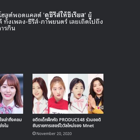
 โฮสต์พอดแคสต์ '
ดูซีรีส์ให้ซีเรียส
' ผู้
ั้งเพลง-ซีรีส์-ภาพยนตร์ เลยเถิดไปถึง
การกิน
จเล่าถึงคอม
อดีตเด็กฝึกหัด PRODUCE48 ร่วมออดิ
ข่งใน
ชันรายการเซอร์ไววัลใหม่ของ Mnet
November 20, 2020