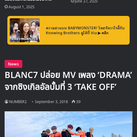
June 27, 2025
August 1, 2025
ความฮาแบบ BABYMONSTER! วัดสกิลวาไรตี้กับ
Knowing Brothers ดูได้ที่ Viu
▶ คลิก
: อัพเดต 29/08/2018
ออฟฟิศเชียลได้ส่งคลิป และรูปทีเซอร์เดี่ยว ของสมาชิก 3คน
สุดท้ายออกมาคือ
จูยอน นิว
และ
อิริค