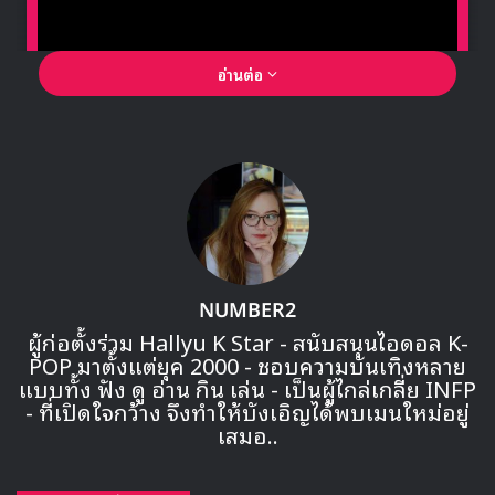
อ่านต่อ
🎙GYUBIN ปลื้มเมืองไทยขนาดไหน? ถึงกลับมาถ่าย
MV เพลงใหม่ LIKE U 100 ที่กรุงเทพ
▶ คลิกดูสัมภาษณ์พิเศษ
NUMBER2
ผู้ก่อตั้งร่วม Hallyu K Star - สนับสนุนไอดอล K-
: อัพเดต 03/09/2018
POP มาตั้งแต่ยุค 2000 - ชอบความบันเทิงหลาย
แบบทั้ง ฟัง ดู อ่าน กิน เล่น - เป็นผู้ไกล่เกลี่ย INFP
เวลา 6โมงเย็นของเกาหลี THE BOYZ ได้ปล่อยคลิปทีเซอร์ที่ 2
- ที่เปิดใจกว้าง จึงทำให้บังเอิญได้พบเมนใหม่อยู่
เสมอ..
ของมิวสิควีดีโอเพลงโปรโมต ‘Right Here’ ออกมา