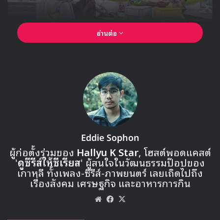
อ่านต่อ
Eddie Sophon
ผู้ก่อตั้งร่วมของ
Hallyu K Star
, โฮสต์พอดแคสต์
'
ดูซีรีส์ให้ซีเรียส
' ผู้สนใจในวัฒนธรรมป๊อปของ
เกาหลี ทั้งเพลง-ซีรีส์-ภาพยนตร์ เลยเถิดไปถึง
🎙GYUBIN ปลื้มเมืองไทยขนาดไหน? ถึงกลับมาถ่าย
เรื่องสังคม เศรษฐกิจ และอาหารการกิน
MV เพลงใหม่ LIKE U 100 ที่กรุงเทพ
Website
Facebook
X
▶ คลิกดูสัมภาษณ์พิเศษ