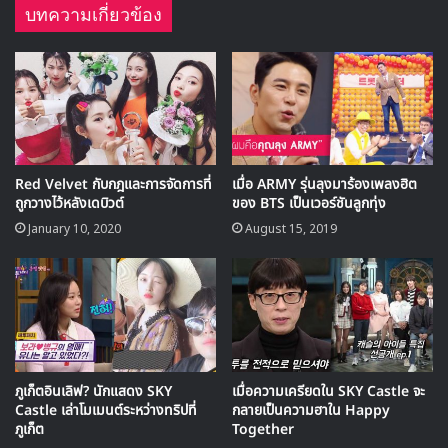
บทความเกี่ยวข้อง
ล่าสุดทางทีมงานได้แจ้งกับสื่อว่า รายการ Happy Together
จะเข้าสู่การเปลี่ยนแปลงโครงสร้างอีกครั้งเพื่อจะเข้าสู่การออก
อากาศของซีซันที่ 4 ซึ่งจะมีการเปลี่ยนแปลงรูปแบบการนำเสนอ
และปรับสมาชิกทีมใหม่
คลิกเพื่อชม:
รายการ Happy Together พร้อมซับไทย
Red Velvet กับกฎและการจัดการที่
เมื่อ ARMY รุ่นลุงมาร้องเพลงฮิต
ถูกวางไว้หลังเดบิวต์
ของ BTS เป็นเวอร์ชันลูกทุ่ง
ฟรี
January 10, 2020
August 15, 2019
ทางทีมงานได้แจ้งว่า
พัคมยองซู
ที่ทำรายการในซีซันที่ 3 ร่วม
กับ ยูแจซอก มาตั้งแต่ปี 2007 จะยุติบทบาทการทำหน้าที่ MC
ในรายการกว่า 11 ปีของเค้าลง ในขณะที่น้องใหม่ของรายการ
อย่าง
ออมฮยอนคยอง
ที่เข้ามาร่วมทีมเมื่อปี 2016 ก็จะอำลา
รายการไปด้วยเช่นกัน
ภูเก็ตอินเลิฟ? นักแสดง SKY
เมื่อความเครียดใน SKY Castle จะ
Castle เล่าโมเมนต์ระหว่างทริปที่
กลายเป็นความฮาใน Happy
ภูเก็ต
Together