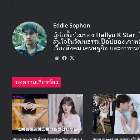
Eddie Sophon
ผู้ก่อตั้งร่วมของ
Hallyu K Star
,
สนใจในวัฒนธรรมป๊อปของเกาหลี ท
เรื่องสังคม เศรษฐกิจ และอาหาร
Website
Facebook
X
บทความเกี่ยวข้อง
ฮยอนอา ตัดสินใจลบรอยสักหลังแต่งงาน
ฮยอนอา♥ยงจุนฮยอง เข้าสู่ป