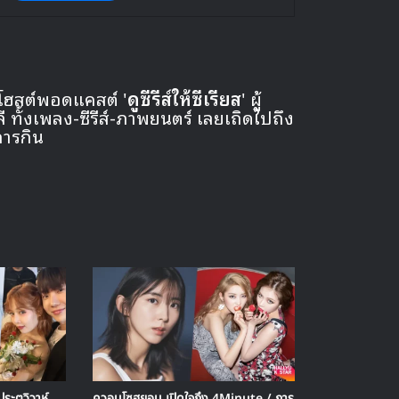
 โฮสต์พอดแคสต์ '
ดูซีรีส์ให้ซีเรียส
' ผู้
ั้งเพลง-ซีรีส์-ภาพยนตร์ เลยเถิดไปถึง
การกิน
ระตูวิวาห์
ควอนโซฮยอน เปิดใจถึง 4Minute / การ