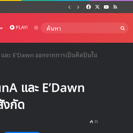
Facebook
X
YouTube
RSS
Dai
Switch skin
ค้นห
PLAY!
และ E’Dawn ออกจากการเป็นศิลปินใน
unA และ E’Dawn
ังกัด
71