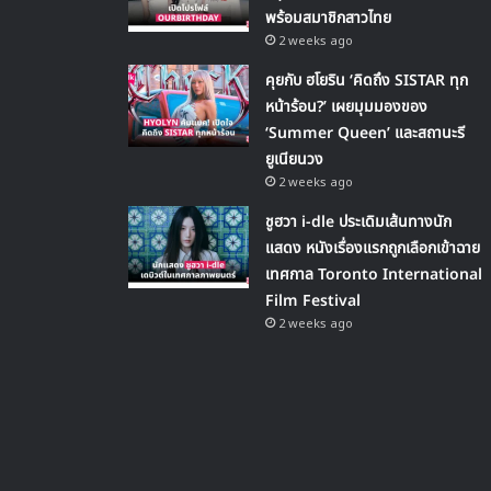
พร้อมสมาชิกสาวไทย
2 weeks ago
คุยกับ ฮโยริน ‘คิดถึง SISTAR ทุก
หน้าร้อน?’ เผยมุมมองของ
‘Summer Queen’ และสถานะรี
ยูเนียนวง
2 weeks ago
ชูฮวา i-dle ประเดิมเส้นทางนัก
แสดง หนังเรื่องแรกถูกเลือกเข้าฉาย
เทศกาล Toronto International
Film Festival
2 weeks ago