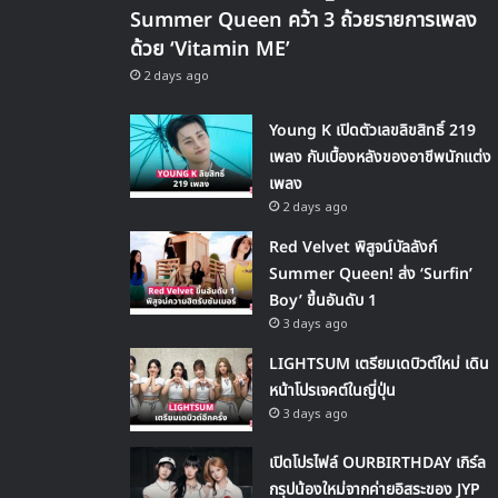
Summer Queen คว้า 3 ถ้วยรายการเพลง
ด้วย ‘Vitamin ME’
2 days ago
Young K เปิดตัวเลขลิขสิทธิ์ 219
เพลง กับเบื้องหลังของอาชีพนักแต่ง
เพลง
2 days ago
Red Velvet พิสูจน์บัลลังก์
Summer Queen! ส่ง ‘Surfin’
Boy’ ขึ้นอันดับ 1
3 days ago
LIGHTSUM เตรียมเดบิวต์ใหม่ เดิน
หน้าโปรเจคต์ในญี่ปุ่น
3 days ago
เปิดโปรไฟล์ OURBIRTHDAY เกิร์ล
กรุปน้องใหม่จากค่ายอิสระของ JYP