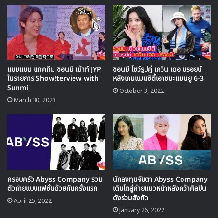
ขอให้ทุกคนโปรดเข้าใจเกี่ยวกับการเลื่อนกิจกรรมแฟนไซน์นี้
ออกไป อันเนื่องมาจากสถานการณ์ที่ไม่สามารถหลีกเลี่ยงได้
พวกเราหวังเป็นอย่างยิ่งว่า เธอจะรับการรักษาฟื้นฟูร่างกายให้
กลับสู่ปกติได้อย่างรวดเร็ว
พวกเราต้องขออภัยในความไม่สะดวกมา ณ ที่นี้ด้วย และ
แบมแบม แทคทีม ซอนมี เม้าท์ JYP
ซอนมี โชว์รูปคู่ เควิน เดอ บรอยน์
ขอบคุณครับ/ค่ะ”
ในรายการ Show!terview with
หลังเกมแมนซิตี้เอาชนะแมนยู 6-3
Sunmi
October 3, 2022
March 30, 2023
ครอบครัว Abyss Company รวม
นักลงทุนจับตา Abyss Company
ตัวถ่ายแบบแฟชั่นด้วยกันครั้งแรก
เติบโตสู่ค่ายแนวหน้าหลังคว้าศิลปิน
ดังร่วมสังกัด
April 25, 2022
January 26, 2022