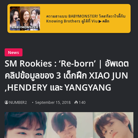
ความฮาแบบ BABYMONSTER! วัดสกิลวาไรตี้กับ
ตอนนี้
ซอนมี
กำลังอยู่
ในระหว่างการโปรโมตซิงเกิลใหม่
Knowing Brothers ดูได้ที่ Viu
▶ คลิก
SIREN
จากมินิอัลบั้มใหม่ Warning ซึ่งได้รับความนิยมเป็น
อย่างมาก และสามารถทำสถิติ Perfect All Kil ขึ้นเป็นอันดับ
1 ในทุกชาร์ตเพลงหลักของเกาหลีได้
Source
1
2
Sunmi