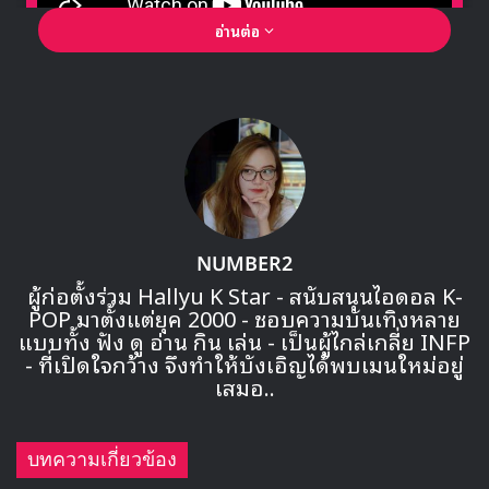
อ่านต่อ
🎙GYUBIN ปลื้มเมืองไทยขนาดไหน? ถึงกลับมาถ่าย
MV เพลงใหม่ LIKE U 100 ที่กรุงเทพ
▶ คลิกดูสัมภาษณ์พิเศษ
“สวัสดี นี่คือ SOUNDWAVE
NUMBER2
กิจกรรมแฟนไซน์มินิอัลบั้ม ‘Warning’ ของซอนมี ที่จะจัดขึ้นใน
ผู้ก่อตั้งร่วม Hallyu K Star - สนับสนุนไอดอล K-
วันอาทิตย์ที่ 16 กันยายน ณ Pangyo Techno Valley Global
POP มาตั้งแต่ยุค 2000 - ชอบความบันเทิงหลาย
R&D Center จะต้องเลื่อนออกไปก่อน เนื่องจากปัญหาด้าน
แบบทั้ง ฟัง ดู อ่าน กิน เล่น - เป็นผู้ไกล่เกลี่ย INFP
สุขภาพของซอนมี
- ที่เปิดใจกว้าง จึงทำให้บังเอิญได้พบเมนใหม่อยู่
เสมอ..
ซึ่งกิจกรรมแฟนไซน์จะจัดขึ้นอีกครั้งในวันอื่น และ รายละเอียด
ต่าง ๆ จะถูกแจ้งถึงผู้ที่มีสิทธิเป็นรายบุคคล
บทความเกี่ยวข้อง