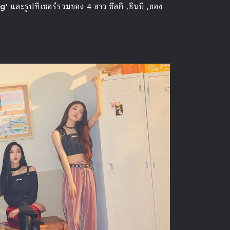
ng’
และรูปทีเซอร์รวมของ 4 สาว ซึลกิ ,ซินบี ,ชอง