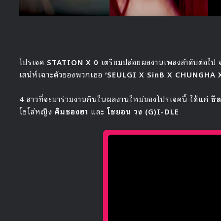
โปรเจค
STATION X 0
เตรียมปล่อยผลงานเพลงลำดับต่อไป จ
เสน่ห์เฉาะตัวของพวกเธอ
‘SEULGI X SinB X CHUNGHA 
4 สาวที่จะมาร่วมงานกันในผลงานใหม่ของโปรเจคนี้ ได้แก่
ซึ
โซโล่หญิง
คิมชองฮา
และ
โซยอน วง (G)I-DLE