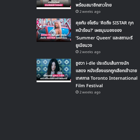
พร้อมสมาชิกสาวไทย
2 weeks ago
คุยกับ ฮโยริน ‘คิดถึง SISTAR ทุก
หน้าร้อน?’ เผยมุมมองของ
‘Summer Queen’ และสถานะรี
ยูเนียนวง
2 weeks ago
ชูฮวา i-dle ประเดิมเส้นทางนัก
แสดง หนังเรื่องแรกถูกเลือกเข้าฉาย
เทศกาล Toronto International
Film Festival
2 weeks ago