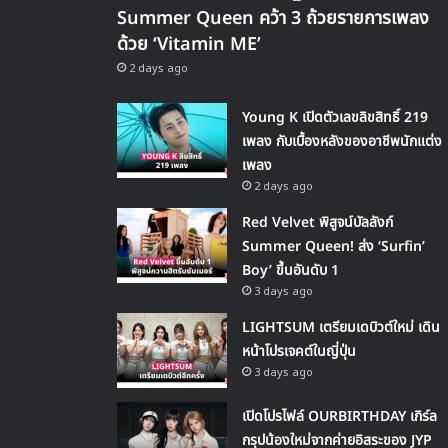
Summer Queen คว้า 3 ถ้วยรายการเพลง
ด้วย ‘Vitamin ME’
2 days ago
Young K เปิดตัวเลขลิขสิทธิ์ 219
เพลง กับเบื้องหลังของอาชีพนักแต่ง
เพลง
2 days ago
Red Velvet พิสูจน์บัลลังก์
Summer Queen! ส่ง ‘Surfin’
Boy’ ขึ้นอันดับ 1
3 days ago
LIGHTSUM เตรียมเดบิวต์ใหม่ เดิน
หน้าโปรเจคต์ในญี่ปุ่น
3 days ago
เปิดโปรไฟล์ OURBIRTHDAY เกิร์ล
กรุปน้องใหม่จากค่ายอิสระของ JYP