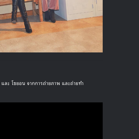
งฮา และ โซยอน จากการถ่ายภาพ และถ่ายทำ