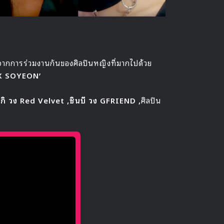
ากการร่วมงานกันของศิลปินหญิงที่มากไปด้วย
X SOYEON’
ลกิ วง Red Velvet ,ซินบี วง GFRIEND ,
ศิลปิน