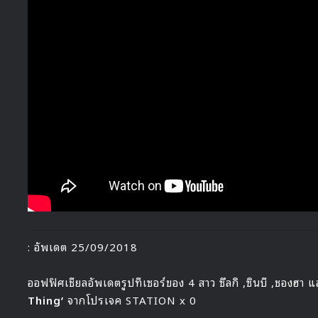
: อัพเดต 25/09/2018
ออฟฟิศเชียลอัพเดตรูปทีเซอร์ของ 4 สาว ซึลกิ ,ซินบี ,ชองฮา
Thing’
จากโปรเจค STATION x 0