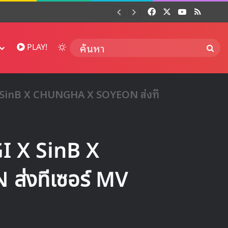
Facebook
X
YouTube
RSS
Dai
Switch skin
ค้นห
PLAY!
 SinB X CHUNGHA X SOYEON ส่งที
I X SinB X
่งทีเซอร์ MV