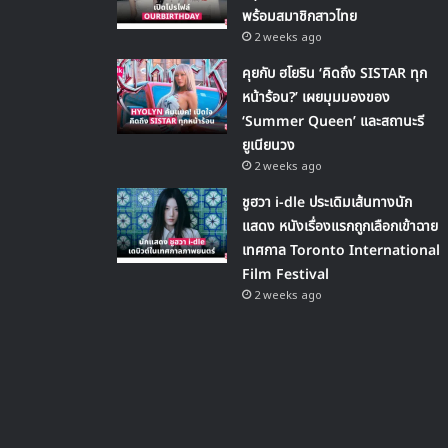
พร้อมสมาชิกสาวไทย
2 weeks ago
คุยกับ ฮโยริน ‘คิดถึง SISTAR ทุก
หน้าร้อน?’ เผยมุมมองของ
‘Summer Queen’ และสถานะรี
ยูเนียนวง
2 weeks ago
ชูฮวา i-dle ประเดิมเส้นทางนัก
แสดง หนังเรื่องแรกถูกเลือกเข้าฉาย
เทศกาล Toronto International
Film Festival
2 weeks ago