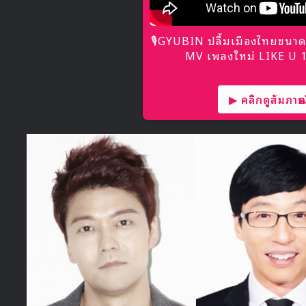
🎙GYUBIN ปลื้มเมืองไทยขนาด
MV เพลงใหม่ LIKE U 10
▶ คลิกดูสัมภาษณ์