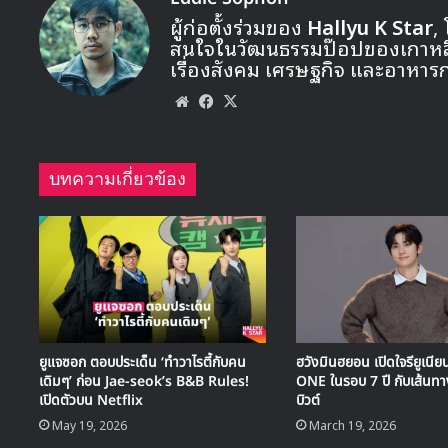
ผู้ก่อตั้งร่วมของ
Hallyu K Star
,
สนใจในวัฒนธรรมป๊อปของเกาหลี ท
เรื่องสังคม เศรษฐกิจ และอาหาร
Website
Facebook
X
บทความเกี่ยวข้อง
ยูแจซอก ตอบประเด็น ‘ทำวาไรตี้กับคน
ฮวังมินฮยอน เปิดใจรียูเ
เดิมๆ’ ก่อน Jae-seok’s B&B Rules!
ONE ในรอบ 7 ปี กับเส้นทา
เปิดตัวบน Netflix
บิวต์
May 19, 2026
March 19, 2026