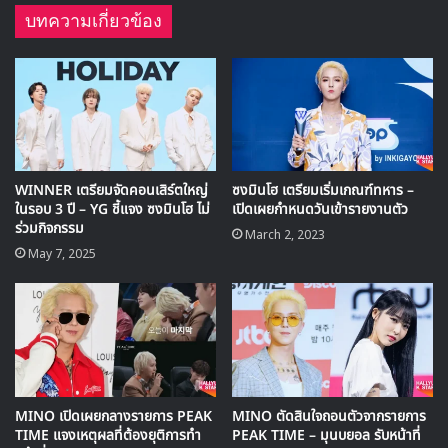
🎙GYUBIN ปลื้มเมืองไทยขนาดไหน? ถึงกลับมาถ่าย
บทความเกี่ยวข้อง
MV เพลงใหม่ LIKE U 100 ที่กรุงเทพ
▶ คลิกดูสัมภาษณ์พิเศษ
ก่อนหน้านี้ ซงมินโฮ ได้มาสร้างความเฮฮาในรายการมาแล้ว 2
ครั้งเมื่อปี 2017 ที่ผ่านมา พร้อมกับความเฮฮาด้วยเคมีที่เข้ากันดี
WINNER เตรียมจัดคอนเสิร์ตใหญ่
ซงมินโฮ เตรียมเริ่มเกณฑ์ทหาร –
กับ คังโฮดง ที่ร่วมเดินทางด้วยกันมาแล้วถึง 3 ซีซันในรายการ
ในรอบ 3 ปี – YG ชี้แจง ซงมินโฮ ไม่
เปิดเผยกำหนดวันเข้ารายงานตัว
ร่วมกิจกรรม
New Journey To The West
March 2, 2023
May 7, 2025
คลิกเพื่อชม:
ซับไทย New Journey To The West 5 ซี
ซันล่าสุดเริ่มแล้ว!
MINO เปิดเผยกลางรายการ PEAK
MINO ตัดสินใจถอนตัวจากรายการ
TIME แจงเหตุผลที่ต้องยุติการทำ
PEAK TIME – มุนบยอล รับหน้าที่