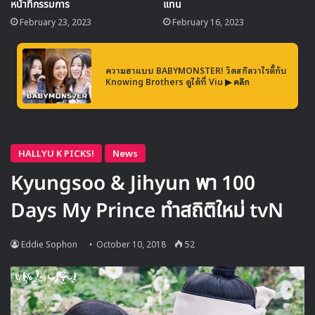
หน้าที่กรรมการ
แทน
February 23, 2023
February 16, 2023
ความฮาแบบ BABYMONSTER! วัดสกิลวาไรตี้กับ
Knowing Brothers ดูได้ที่ Viu
▶ คลิก
คอยติดตามกันได้ว่าในครั้งนี้ Mino จะสามารถทำมิชชันใน
รายการ
Dinig Together
ได้สำเร็จหรือไม่ รอ
รับชมพร้อมซับ
ไทยกันได้ที่ Viu
Source
1
Dining Together
Let's Eat Dinner Together
Mino