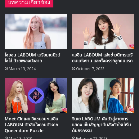
บทความเกี่ยวข้อง
โซยอน LABOUM เตรียมเดบิวต์
แฮอิน LABOUM แจ้งข่าวดีการเตรี
โซโล่ ด้วยเพลงบัลลาด
ยมแต่งงาน และตั้งครรถ์ลูกคนแรก
March 13, 2024
October 7, 2023
Mnet เปิดเผย อีแชยอน•แฮอิน
จินเย LABOUM ผันตัวสู่สายการ
LABOUM ตัดสินใจถอนตัวจาก
แสดง เซ็นสัญญาต้นสังกัดใหม่เริ่ม
Queendom Puzzle
ต้นกิจกรรม
MV: Turn It On – LABOUM
May 18, 2023
February 27, 2023