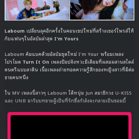
Laboum
เปลี่ยนลุคอีกครั้งในคอนเซปใหม่ที่สร้างเซอร์ไพรส์ให้
กับแฟนๆในอัลบัมล่าสุด
I’m Yours
Laboum คัมแบคด้วยอัลบัมชุดใหม่ I’m Your พร้อมเพลง
โปรโมต
Turn It On
เพลงป็อปจังหวะมีเดียมที่ผสมผสานสไตล์
ดนตรีแบบลาติน เนื้อเพลงถ่ายทอดความรู้สึกของหญิงสาวที่มีต่อ
ชายคนหนึ่ง
ใน MV เพลงนี้สาวๆ Laboum ได้หนุ่ม Jun สมาชิกวง U-KISS
และ UNB มารับบทชายผู้เป็นที่รักซึ่งกำลังจะกลายเป็นซอมบี้