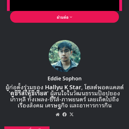
อ่านต่อ
🎙GYUBIN ปลื้มเมืองไทยขนาดไหน? ถึงกลับมาถ่าย
MV เพลงใหม่ LIKE U 100 ที่กรุงเทพ
▶ คลิกดูสัมภาษณ์พิเศษ
Eddie Sophon
ผู้ก่อตั้งร่วมของ
Hallyu K Star
, โฮสต์พอดแคสต์
'
ดูซีรีส์ให้ซีเรียส
' ผู้สนใจในวัฒนธรรมป๊อปของ
เกาหลี ทั้งเพลง-ซีรีส์-ภาพยนตร์ เลยเถิดไปถึง
เรื่องสังคม เศรษฐกิจ และอาหารการกิน
Website
Facebook
X