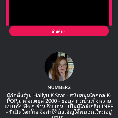
: อัพเดต 12/02/2019
เวลาเที่ยงคืนของเกาหลี ออฟฟิศเชียลปล่อยรูปทีเซอร์เดี่ยว
สมาชิกคนที่ 11 คือ
อีฟ
พร้อมกับข้อความว่า
“넌 날 깨우는 Dejavu – เธอเป็นเดจาวู ที่ปลุกฉันให้ตื่นขึ้น”