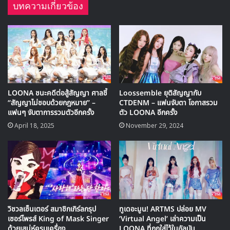
บทความเกี่ยวข้อง
LOONA ชนะคดีต่อสู้สัญญา ศาลชี้
Loossemble ยุติสัญญากับ
“สัญญาไม่ชอบด้วยกฎหมาย” –
CTDENM – แฟนจับตา โอกาสรวม
แฟนๆ จับตาการรวมตัวอีกครั้ง
ตัว LOONA อีกครั้ง
April 18, 2025
November 29, 2024
วิชวลเซ็นเตอร์ สมาชิกเกิร์ลกรุป
ทูเดอะมูน! ARTMS ปล่อย MV
เซอร์ไพรส์ King of Mask Singer
‘Virtual Angel’ เล่าความเป็น
ด้วยเสน่ห์ครบเครื่อง
LOONA ที่ถูกใส่ไว้ในอัลบัม