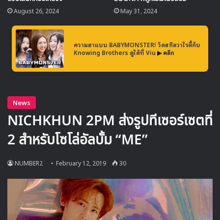
August 26, 2024
May 31, 2024
ความฮาแบบ BABYMONSTER! วัดสกิลวาไรตี้กับ
Knowing Brothers ดูได้ที่ Viu
▶ คลิก
โดย
LOONA
ได้ปล่อยคลิปทีเซอร์
ปริศนา “X1X”,
“XIIX” และ
“XIIIX” ออกมาตั้งแต่เมื่อเดือนที่
แล้ว
และตอนนี้พวกเธอได้ปล่อยรูปทีเซอร์ออกมาเพิ่มเติมแล้ว
: อัพเดต 13/02/2019
เวลาเที่ยงคืนของเกาหลี ออฟฟิศเชียลปล่อยรูปทีเซอร์เดี่ยว
สมาชิกคนสุดท้ายเป็นคนที่ 12 คือ
ชยู
พร้อมกับข้อความว่า
“Dreams may come true – ความฝันจะกลายเป็นจริง”