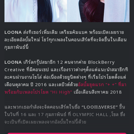
LOONA
ส่งทีเซอร์เพิ่มเติม เตรียมคัมแบค พร้อมเปิดเผยราย
ละเอียดอัลบั้มใหม่ โชว์ทุกเพลงในคอนเสิร์ตที่จะจัดขึ้นในเดือน
กุมภาพันธ์นี้
LOONA
เกิร์ลกรุ๊ปสมาชิก 12 คนจากค่าย BlockBerry
Creative ที่มีคอนเซป และเรื่องราวต่างๆตั้งแต่แนะนำสมาชิกที
ละคนผ่านงานโซโล่ ต่อเนื่องด้วยยูนิตต่างๆ ที่เริ่มโปรโมตตั้งแต่
เดือนตุลาคม ปี 2016 และเดบิวต์ด้วย
อัลบั้มชุดแรก “+ +” ที่มา
พร้อมกับเพลงโปรโมต “Hi High”
เมื่อเดือนสิงหาคม 2018
และพวกเธอกำลังจะ
จัดคอนเสิร์ตในชื่อ
“LOOΠΔVERSE”
ขึ้น
ในวันที่ 16 และ 17 กุมภาพันธ์ ที่ OLYMPIC HALL ,โซล ซึ่ง
จะ
เป็นที่เปิดเผยเพลงจากอัลบั้มใหม่นี้ด้วย