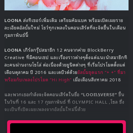
LOONA
ส่งทีเซอร์เพิ่มเติม เตรียมคัมแบค พร้อมเปิดเผยราย
ละเอียดอัลบั้มใหม่ โชว์ทุกเพลงในคอนเสิร์ตที่จะจัดขึ้นในเดือน
กุมภาพันธ์นี้
LOONA
เกิร์ลกรุ๊ปสมาชิก 12 คนจากค่าย BlockBerry
Creative ที่มีคอนเซป และเรื่องราวต่างๆตั้งแต่แนะนำสมาชิกที
ละคนผ่านงานโซโล่ ต่อเนื่องด้วยยูนิตต่างๆ ที่เริ่มโปรโมตตั้งแต่
เดือนตุลาคม ปี 2016 และเดบิวต์ด้วย
อัลบั้มชุดแรก “+ +” ที่มา
พร้อมกับเพลงโปรโมต “Hi High”
เมื่อเดือนสิงหาคม 2018
และพวกเธอกำลังจะ
จัดคอนเสิร์ตในชื่อ
“LOOΠΔVERSE”
ขึ้น
ในวันที่ 16 และ 17 กุมภาพันธ์ ที่ OLYMPIC HALL ,โซล ซึ่ง
จะ
เป็นที่เปิดเผยเพลงจากอัลบั้มใหม่นี้ด้วย