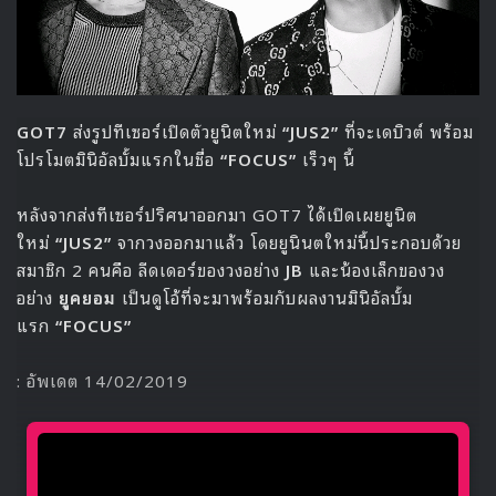
เวลาเที่ยงคืนของเกาหลี ออฟฟิศเชียลปล่อยคลิปทีเซอร์
มิวสิควีดีโอเพลงโปรโมต ในชื่อ
“Butterfly”
สำหรับการคัม
แบคของ
LOONA
ออกมา
โดยในทีเซอร์ระบุว่า พวกเธอจะปล่อยผลงานออกมาในวันที่ 19
กุมภาพันธ์นี้ เวลา 6 โมงเย็นของเกาหลี
https://www.youtube.com/watch?v=4xWduU_wKBk
: อัพเดต 13/02/2019