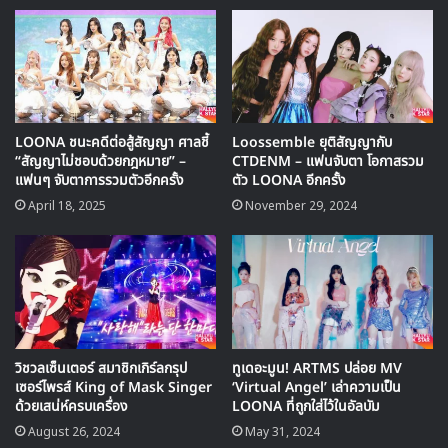
ในชื่อ
“Butterfly”
ที่จะปล่อยออกมาในวันที่ 19 กุมภาพันธ์นี้
เวลา 6 โมงเย็นของเกาหลี
: อัพเดต 14/02/2019
เวลาเที่ยงวันของเกาหลี ออฟฟิศเชียลปล่อยรูปทีเซอร์
LOONA ชนะคดีต่อสู้สัญญา ศาลชี้
Loossemble ยุติสัญญากับ
ของ
LOONA
ออกมาเพิ่มเติมสำหรับคัมแบคด้วยเพลง
“สัญญาไม่ชอบด้วยกฎหมาย” –
CTDENM – แฟนจับตา โอกาสรวม
โปรโมต
“Butterfly”
แฟนๆ จับตาการรวมตัวอีกครั้ง
ตัว LOONA อีกครั้ง
April 18, 2025
November 29, 2024
โดยในรูปทั้ง 12 สาว LOONA มาในคอนเซปผีเสื้อเหมือนอย่าง
ชื่อเพลงโปรโมตของพวกเธอ
วิชวลเซ็นเตอร์ สมาชิกเกิร์ลกรุป
ทูเดอะมูน! ARTMS ปล่อย MV
เซอร์ไพรส์ King of Mask Singer
‘Virtual Angel’ เล่าความเป็น
ด้วยเสน่ห์ครบเครื่อง
LOONA ที่ถูกใส่ไว้ในอัลบัม
August 26, 2024
May 31, 2024