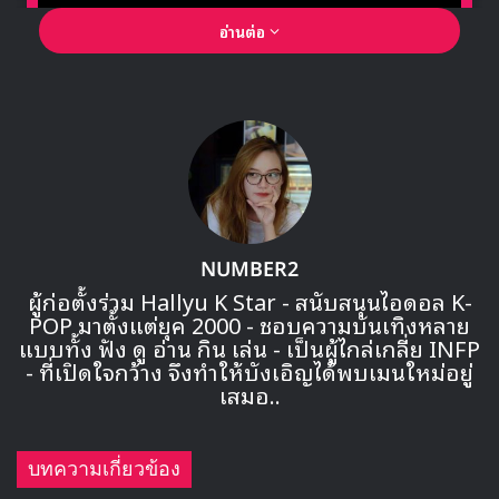
อ่านต่อ
🎙GYUBIN ปลื้มเมืองไทยขนาดไหน? ถึงกลับมาถ่าย
MV เพลงใหม่ LIKE U 100 ที่กรุงเทพ
NUMBER2
ผู้ก่อตั้งร่วม Hallyu K Star - สนับสนุนไอดอล K-
POP มาตั้งแต่ยุค 2000 - ชอบความบันเทิงหลาย
▶ คลิกดูสัมภาษณ์พิเศษ
แบบทั้ง ฟัง ดู อ่าน กิน เล่น - เป็นผู้ไกล่เกลี่ย INFP
- ที่เปิดใจกว้าง จึงทำให้บังเอิญได้พบเมนใหม่อยู่
เสมอ..
โดย
LOONA
ได้ปล่อยคลิปทีเซอร์
ปริศนา “X1X”,
“XIIX” และ
“XIIIX” ออกมาตั้งแต่เมื่อเดือนที่
แล้ว
และตอนนี้พวกเธอได้ปล่อยทีเซอร์ออกมาเพิ่มเติมแล้ว ซึ่ง
บทความเกี่ยวข้อง
พวกเธอจะคัมแบครีแพคเกจอัลบั้ม
“
X X”
พร้อมเพลงโปรโมต