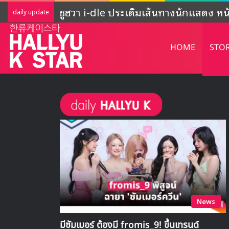
ADOR ชี้แจงกิจกรรมของ NewJeans ‘ยั
daily update
HOME
STO
News
มีซัมเมอร์ ต้องมี fromis_9! ขึ้นเทรนด์