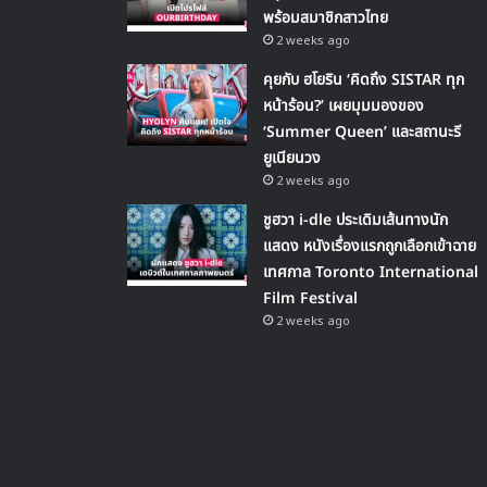
พร้อมสมาชิกสาวไทย
2 weeks ago
คุยกับ ฮโยริน ‘คิดถึง SISTAR ทุก
หน้าร้อน?’ เผยมุมมองของ
‘Summer Queen’ และสถานะรี
ยูเนียนวง
2 weeks ago
ชูฮวา i-dle ประเดิมเส้นทางนัก
แสดง หนังเรื่องแรกถูกเลือกเข้าฉาย
เทศกาล Toronto International
Film Festival
2 weeks ago