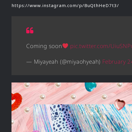
https://www.instagram.com/p/BuQthHeD7t3/
Coming soon
pic.twitter.com/UiuSNP
— Miyayeah (@miyaohyeah)
February 2