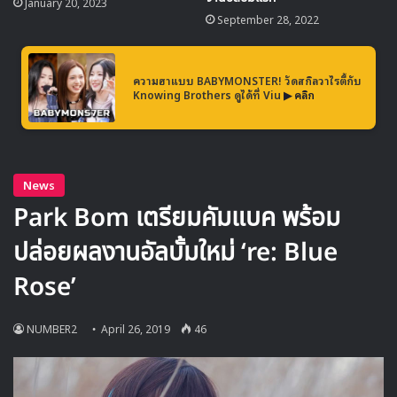
January 20, 2023
เวลาเที่ยงคืนของเกาหลี
NU’EST
ส่งคลิปทีเซอร์แรกของ
September 28, 2022
มิวสิควีดีโอเพลงโปรโมต
‘BET BET’
ความฮาแบบ BABYMONSTER! วัดสกิลวาไรตี้กับ
Knowing Brothers ดูได้ที่ Viu
▶ คลิก
: อัพเดต 24/04/2019
เวลาเที่ยงคืนของเกาหลี
NU’EST
ส่งคลิป Pre-Listening มินิ
อัลบั้มที่ 6
‘Happily Ever After’
เพื่อพรีวิวทุกเพลงในอัลบั้ม