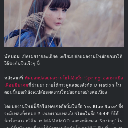
นี้ออกมาเป็นบางท่อนบางส่วน
https://www.youtube.com/watch?v=MYIhVkCvd0I
: อัพเดต 23/04/2019
เวลาเที่ยงคืนของเกาหลี
NU’EST
ส่งรูป Track List ของมินิ
อัลบั้มที่ 6 ในชื่อ
‘Happily Ever After’
สำหรับการคัมแบคใน
ครั้งนี้
อัลบั้มใหม่นี้มีเพลงทั้งหมด 7 เพลง รวม
เพลงพรีรีลิส
‘Universe’
โซโล่
ของมินฮยอน
ที่ปล่อยมาก่อนหน้านี้ และเพลง
โปรโมตคือ
‘BET BET’
ที่แต่งโดย Bumzu, Royal Drive และ
แบคโฮ ซึ่งเขียนเนื้อโดย แบคโฮ, JR และ Bumzu
โดยแบคโฮมีส่วนในการแต่งเพลงของอัลบั้มนี้ถึง 6 เพลง
นอกจากนี้ แบคโฮ และ JR ได้เขียนเนื้อเพลงในอัลบั้มนี้ถึง 6