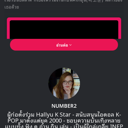
เพลงร่วมกับ Bumzu ด้วยเช่นกัน