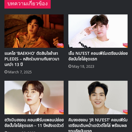
บทความเกี่ยวข้อง
เวลาเที่ยงคืนของเกาหลี
NU’EST
ส่งคลิปทีเซอร์ที่ 2 ของ
มิวสิควีดีโอเพลงโปรโมต
‘BET BET’
แบคโฮ ‘BAEKHO’ ตัดสินใจอำลา
เร็น NU’EST คอนเฟิร์มเตรียมปล่อย
PLEDIS – หลังร่วมงานกันยาวนา
อัลบัมโซโล่ชุดแรก
นกว่า 13 ปี
May 18, 2023
March 7, 2025
ฮวังมินฮยอน คอนเฟิร์มแพลนปล่อย
คิมจงฮยอน ‘JR NU’EST’ คอนเฟิร์ม
: อัพเดต 25/04/2019
อัลบั้มโซโล่ชุดแรก – 11 ปีหลังเดบิวต์
เตรียมเดินหน้าเดบิวต์โซโล่ พร้อมผล
งานอัลบัมแรก