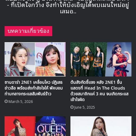
: อัพเดต 22/04/2019
เวลาเที่ยงคืนของเกาหลี
NU’EST
ส่งรูปทีเซอร์แบบรวมของวง
ในเวอร์ชั่นที่ 2 สำหรับคัมแบค
‘Happily Ever After’