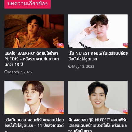
<Segno> coming soon!
บทความเกี่ยวข้อง
Check out the cities after Seoul!
Please stay tuned for more
information
#NUEST
#뉴이스트
#SegnoTour
pic.twitter.com/Mdqj7dDDoa
แบคโฮ ‘BAEKHO’ ตัดสินใจอำลา
เร็น NU’EST คอนเฟิร์มเตรียมปล่อย
— 뉴이스트(NU’EST)
PLEDIS – หลังร่วมงานกันยาวนา
อัลบัมโซโล่ชุดแรก
นกว่า 13 ปี
May 18, 2023
(@NUESTNEWS)
May 5, 2019
March 7, 2025
และไม่ปล่อยให้รอนาน ผู้จัด เฟโอห์ (Feoh) เจ้าเก่าเจ้าเดิมที่
L.O.Λ.E (เลิฟ – ชื่อแฟนคลับของ NU’EST)ต่างไว้วางใจ ก็ได้
คอนเฟิร์มพร้อมปล่อยโปสเตอร์ และรายละเอียดเบื้องต้นออกมา
แล้วดังนี้
ฮวังมินฮยอน คอนเฟิร์มแพลนปล่อย
คิมจงฮยอน ‘JR NU’EST’ คอนเฟิร์ม
อัลบั้มโซโล่ชุดแรก – 11 ปีหลังเดบิวต์
เตรียมเดินหน้าเดบิวต์โซโล่ พร้อมผล
โดยคอนสิร์ต
“2019 NU’EST CONCERT <Segno> IN
งานอัลบัมแรก