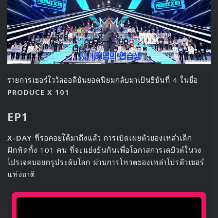
เตรียมตัวกันให้พร้อม แล้วรอติดตามรายละเอียดเพิ่มเติมกัน
ได้ที่ทุกช่องทางของ
FeohThai
ในเร็วๆ นี้
NU'EST Segno in BKK
Nuest
NUESTSegnoInBKK
SegnoTour