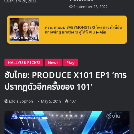
January 20, 2023
BANGKOK”
จะจัดขึ้นทั้งหมด 2 วันคือในวันเสาร์ที่ 20 และวัน
September 28, 2022
อาทิตย์ที่ 21 กรกฎาคม ณ ธันเดอร์โดม เมืองทองธานี
ความฮาแบบ BABYMONSTER! วัดสกิลวาไรตี้กับ
Knowing Brothers ดูได้ที่ Viu
▶ คลิก