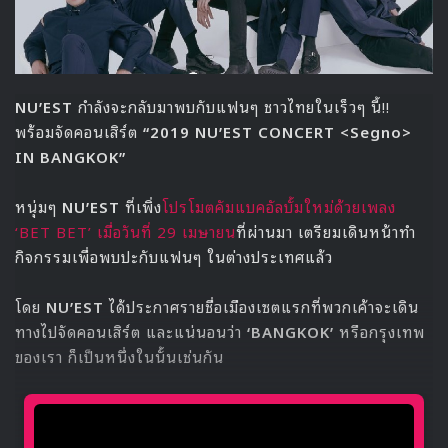
NU’EST
กำลังจะกลับมาพบกับแฟนๆ ชาวไทยในเร็วๆ นี้!!
พร้อมจัดคอนเสิร์ต
“2019 NU’EST CONCERT <Segno>
IN BANGKOK”
หนุ่มๆ
NU’EST
ที่เพิ่ง
โปรโมตคัมแบคอัลบั้มใหม่ด้วยเพลง
‘BET BET’ เมื่อวันที่ 29 เมษายน
ที่ผ่านมา เตรียมเดินหน้าทำ
กิจกรรมเพื่อพบปะกับแฟนๆ ในต่างประเทศแล้ว
โดย
NU’EST
ได้ประกาศรายชื่อเมืองเซตแรกที่พวกเค้าจะเดิน
ทางไปจัดคอนเสิร์ต และแน่นอนว่า
‘BANGKOK’
หรือกรุงเทพ
ของเรา ก็เป็นหนึ่งในนั้นเช่นกัน