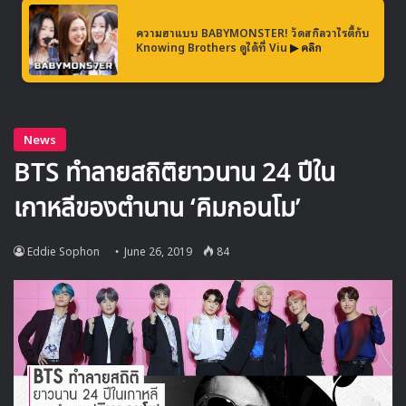
ความฮาแบบ BABYMONSTER! วัดสกิลวาไรตี้กับ
Knowing Brothers ดูได้ที่ Viu
▶ คลิก
อย่างไรก็ตามทางตัวแทนของ KONNECT Entertainment
ได้ตอบถึงเรื่องนี้ โดยชี้แจงว่าประเด็นที่ถูกพูดถึงนี้เป็นการพูด
เพียงฝ่ายเดียวของ LM Entertainment พร้อมกับระบุว่า
“เนื่องจากความไว้ใจซึ่งกันและกันได้สิ้นสุดลงแล้ว และเรา
ไม่มีความต้องการที่จะให้สัญญาเดิมมีผลต่อไป เราจึงได้
ตัดสินใจเปิดค่ายจัดการใหม่นี้ขึ้นมา ซึ่งสิ่งที่เกิดขึ้นทุกฝ่าย
ต่างได้รับผลกระทบต่างๆ ไม่ใช่แค่ฝ่ายใดฝ่ายหนึ่งที่ต้อง
สูญเสียจากปัญหาที่เกิดขึ้นนี้”
สำหรับคดีความขัดแย้งนี้มีกำหนดที่จะปิดคดีลงในวันที่ 10