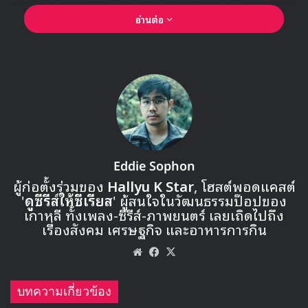
เดียวกัน
อ่านต่อ
Eddie Sophon
ผู้ก่อตั้งร่วมของ
Hallyu K Star
, โฮสต์พอดแคสต์
'
ดูซีรีส์ให้ซีเรียส
' ผู้สนใจในวัฒนธรรมป๊อปของ
🎙GYUBIN ปลื้มเมืองไทยขนาดไหน? ถึงกลับมาถ่าย
เกาหลี ทั้งเพลง-ซีรีส์-ภาพยนตร์ เลยเถิดไปถึง
MV เพลงใหม่ LIKE U 100 ที่กรุงเทพ
เรื่องสังคม เศรษฐกิจ และอาหารการกิน
Website
Facebook
X
▶ คลิกดูสัมภาษณ์พิเศษ
บทความเกี่ยวข้อง