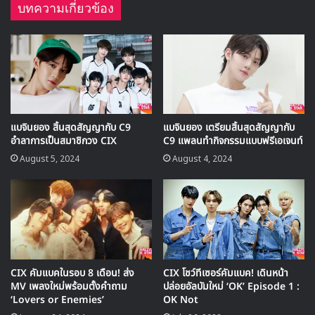
บทความเกี่ยวข้อง
Chapter 1. Hello, Stranger แบบเดี่ยวของสมาชิกคนที่ 4
คือ
‘ยงฮี’
แบจินยอง สิ้นสุดสัญญากับ C9
แบจินยอง เตรียมสิ้นสุดสัญญากับ
อำลาการเป็นสมาชิกวง CIX
C9 แพลนทำกิจกรรมแบบฟรีเอเจนท์
August 5, 2024
August 4, 2024
CIX คัมแบคในรอบ 8 เดือน! ส่ง
CIX โชว์ทีเซอร์คัมแบค! เดินหน้า
MV เพลงใหม่พร้อมตั้งคำถาม
ปล่อยอัลบัมใหม่ ‘OK’ Episode 1 :
‘Lovers or Enemies’
OK Not