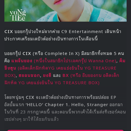
CIX
บอยกรุ็ปวงใหม่จากค่าย C9 Entertainment เดินหน้า
ประกาศเตรียมเดบิวต์อย่างเป็นทางการในเดือนนี้
บอยกรุ็ป
CIX
(หรือ Complete In X) มีสมาชิกทั้งหมด 5 คน
คือ
แพจินยอง
(หนึ่งในสมาชิกโปรเจคกรุ๊ป Wanna One)
,
คิม
ซึงฮุน
(อดีตเด็กฝึกหัดYG เคยแข่งขันใน YG TREASURE
BOX)
,
ฮยอนซอก
,
ยงฮี
และ
BX
(หรือ อีบยองกน อดีตเด็ก
ฝึกหัด YG เคยแข่งขันใน YG TREASURE BOX)
โดยหนุ่มๆ
CIX
จะเดบิวต์อย่างเป็นทางการพร้อมปล่อย EP
อัลบั้มแรก
‘HELLO’ Chapter 1. Hello, Stranger
ออกมา
ในวันที่ 23 กรกฎาคมนี้ และตอนนี้พวกเค้าได้เริ่มส่งทีเซอร์คอน
เซปต่างๆ มาให้ได้ชมกันแล้ว