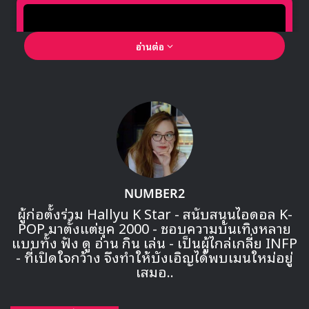
อ่านต่อ
🎙GYUBIN ปลื้มเมืองไทยขนาดไหน? ถึงกลับมาถ่าย
MV เพลงใหม่ LIKE U 100 ที่กรุงเทพ
NUMBER2
ผู้ก่อตั้งร่วม Hallyu K Star - สนับสนุนไอดอล K-
POP มาตั้งแต่ยุค 2000 - ชอบความบันเทิงหลาย
▶ คลิกดูสัมภาษณ์พิเศษ
แบบทั้ง ฟัง ดู อ่าน กิน เล่น - เป็นผู้ไกล่เกลี่ย INFP
- ที่เปิดใจกว้าง จึงทำให้บังเอิญได้พบเมนใหม่อยู่
เสมอ..
: อัพเดต 11/07/2019
ออฟฟิศเชียล CIX ปล่อยรูปคอนเซปมินิอัลบั้มแรก ‘HELLO’