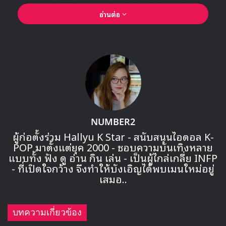
อย่าง เคธี่ เพอร์รี่, แซม สมิท, ทรอย ซีวาน เป็นต้น ซึ่งจะเข้ามา
อ่านต่อ
เป็นผู้ดูแลการทำกิจกรรมโปรโมตของ SuperM ในอเมริกา
ทั้งหมด
NUMBER2
ผู้ก่อตั้งร่วม Hallyu K Star - สนับสนุนไอดอล K-
POP มาตั้งแต่ยุค 2000 - ชอบความบันเทิงหลาย
แบบทั้ง ฟัง ดู อ่าน กิน เล่น - เป็นผู้ไกล่เกลี่ย INFP
- ที่เปิดใจกว้าง จึงทำให้บังเอิญได้พบเมนใหม่อยู่
เสมอ..
🎙GYUBIN ปลื้มเมืองไทยขนาดไหน? ถึงกลับมาถ่าย
MV เพลงใหม่ LIKE U 100 ที่กรุงเทพ
บทความเกี่ยวข้อง
▶ คลิกดูสัมภาษณ์พิเศษ