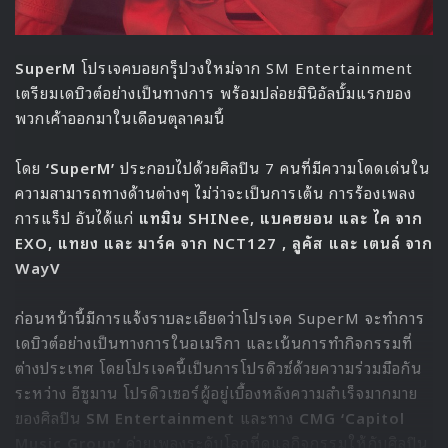
SuperM
โปรเจคบอยกรุ็ปวงใหม่จาก SM Entertainment
เตรียมเดบิวต์อย่างเป็นทางการ พร้อมปล่อยมินิอัลบั้มแรกของ
พวกเค้าออกมาในเดือนตุลาคมนี้
โดย
‘SuperM’
ประกอบไปด้วยศิลปิน 7 คนที่มีความโดดเด่นใน
ความสามารถทางด้านต่างๆ ไม่ว่าจะเป็นการเต้น การร้องเพลง
การแร็ป อันได้แก่
แทมิน SHINee, แบคฮยอน และ ไค จาก
EXO, แทยง และ
มาร์ค จาก NCT127 , ลูคัส และ เตนล์ จาก
WayV
ก่อนหน้านี้มีการแจ้งราบละเอียดว่าโปรเจค SuperM จะทำการ
เดบิวต์อย่างเป็นทางการในอเมริกา และเน้นการทำกิจกรรมที่
ต่างประเทศ โดยโปรเจคนี้เป็นการโปรดิวซ์ด้วยความร่วมมือกัน
ระหว่าง อีซูมาน โปรดิวเซอร์ผู้อยู่เบื้องหลังความสำเร็จมากมาย
ของศิลปิน
SM Entertainment
และทาง
CMG ‘Capitol
Music Group’
ค่ายเพลงระดับโลกที่ดูแลกิจกรรมให้กับศิลปิน