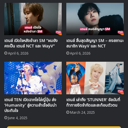
และ SuperM จะปล่อยมินิอัลบั้มแรกของพวกเค้าออกมาทั่วโลก
ในวันที่ 4 ตุลาคมนี้ โดยก่อนที่จะได้ชมผลงานคุณภาพนี้ พวก
เค้าได้ปล่อยทีเซอร์ต่างๆ ออกมาให้ชมกันแล้ว
เตนล์ เปิดใจหลังอำลา SM “ผมยัง
เตนล์ สิ้นสุดสัญญา SM – คงสถานะ
: อัพเดต 10/09/2019
คงเป็น เตนล์ NCT และ WayV”
สมาชิก WayV และ NCT
April 6, 2026
April 6, 2026
เวลาเที่ยงคืนของเกาหลี ออฟฟิศเชียล SuperM ส่งรูปคอนเซป
เดี่ยวเซตที่ 2 ของ
‘เตนล์’
เตนล์ TEN เปิดฉากโซโล่ญี่ปุ่น ส่ง
เตนล์ เล่าถึง ‘STUNNER’ อัลบัมที่
‘Humanity’ สู่ความสำเร็จอันน่า
ท้าทายขีดจำกัดและสะท้อนตัวตน
ประทับใจ
March 24, 2025
June 4, 2025