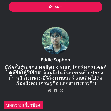
ดอลที่มาร่วมการถ่ายทำได้ถูกนำมาออกอากาศให้มากที่สุดเท่าที่
อ่านต่อ
จะเป็นไปได้
Eddie Sophon
ผู้ก่อตั้งร่วมของ
Hallyu K Star
, โฮสต์พอดแคสต์
'
ดูซีรีส์ให้ซีเรียส
' ผู้สนใจในวัฒนธรรมป๊อปของ
เกาหลี ทั้งเพลง-ซีรีส์-ภาพยนตร์ เลยเถิดไปถึง
🎙GYUBIN ปลื้มเมืองไทยขนาดไหน? ถึงกลับมาถ่าย
เรื่องสังคม เศรษฐกิจ และอาหารการกิน
MV เพลงใหม่ LIKE U 100 ที่กรุงเทพ
Website
Facebook
X
▶ คลิกดูสัมภาษณ์พิเศษ
บทความเกี่ยวข้อง