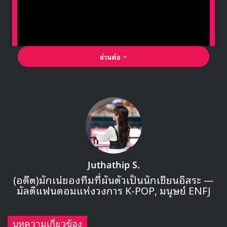
อ่านต่อ
🎙GYUBIN ปลื้มเมืองไทยขนาดไหน? ถึงกลับมาถ่าย
MV เพลงใหม่ LIKE U 100 ที่กรุงเทพ
▶ คลิกดูสัมภาษณ์พิเศษ
Juthathip S.
(อดีต)มักเน่ของทีมที่ผันตัวเป็นนักเขียนอิสระ —
https://www.youtube.com/watch?
มัลติแฟนดอมแห่งวงการ K-POP, มนุษย์ ENFJ
v=ve7kgaLu7uI&feature=emb_title
โดยผู้ที่ชนะเข้าไปถึงรอบที่ 3 ได้แก่ หน้ากาก ‘เพนท์เฮาส์’ ที่จะ
บทความเกี่ยวข้อง