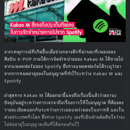
“นี่เป็นครั้งแรกในช่วงเวลากว่า 2 ปีที่ผมได้กลับมายืนบน
เวทีครับ ผมรู้สึกประหม่ามากๆ แต่ก็ได้รับคอมเมนต์ดีๆ
จากทีมกรรมการ นี่ยังเป็นการแสดงแรกของผมหลังจาก
เสร็จสิ้นหน้าที่จากการเกณฑ์ทหารด้วย ผมหวังว่าทุกคน
จะรอติดตามการทำกิจกรรมของผมในอนาคตกันนะครับ”
นอกจากนี้ แทอิล ยังเปิดเผยเป้าหมายในการมาออก
รายการ
King of Mask Singer
อีกว่า ต้องการจะขึ้นอันดับ 1 ของการ
ค้นหาแบบเรียลไทม์อีกด้วย
“ผมอยากให้ผู้คนรับรู้ว่าผมได้ปลดประจำการแล้วเป็นที่
เรียบร้อยครับ ในทุกๆ วันนี้มันไม่ค่อยมีพื้นที่ให้ได้แสดง
สักเท่าไหร่ ผมจึงคิดว่าการได้มาออกรายการครั้งนี้ถือเป็น
โอกาสที่ดีสำหรับผมครับ ผมอยากจะโปรโมตต่อไปอีก
เรื่อยๆ”
https://www.youtube.com/watch?v=R-V-