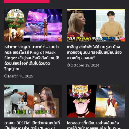
เข้าไปเจอกับหน้ากาก ‘เป็ดหิมะ’ ซึ่งในรอบนี้ หน้ากาก ‘เพนท์
เฮาส์’ ได้เลือกเพลง Flower Way ของ คิมเซจอง ที่ได้สร้าง
ความประทับใจให้กับคณะกรรมการด้วยพลังเสียงของเขา ใน
ขณะที่ หน้ากาก ‘เป็ดหิมะ’ เลือกเพลง Alone in Love ของ คิ
มกอนโม มาแสดงพร้อมกับถ่ายทอดความหมายของเพลงที่เกี่ยว
กับการเลิกราออกมาได้ถึงอารมณ์
หน้ากาก ‘ฮาคูน่า มาทาท่า’→เมนโว
ชาอึนอู ส่งกำลังใจให้ มุนซูอา น้อง
คอล เซอร์ไพรส์ King of Mask
สาวของมุนบิน ‘เธอเป็นเหมือนน้อง
Singer เข้าสู่รอบชิงบัลลังก์แชมป์!
สาวแท้ๆ ของผม”
ด้วยเสียงร้องที่เต็มไปด้วยจิต
October 29, 2024
วิญญาณ
March 10, 2025
ดาฮเย ‘BESTie’ เปิดตัวแฟนหนุ่มที่
ไอดอลสาวที่กลับมาอย่างเข้มแข็ง
สุดท้ายแล้ว เมื่อเข้าสู่ช่วงเวลาการประกาศผลผู้ชนะในรอบนี้ที่จะ
เป็นผู้จัดการส่วนตัวใน ‘King of
ภายใต้ ‘หน้ากากแพนเค้ก’ ใน King