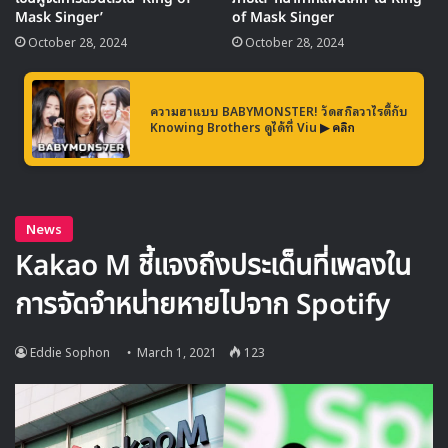
Mask Singer’
of Mask Singer
ได้เข้าชิงบัลลังก์กับ หน้ากาก ‘บาร์โค้ด’ ได้แก่ หน้ากาก ‘เป็ด
October 28, 2024
October 28, 2024
หิมะ’ ด้วยคะแนนเสียง 18 ต่อ 3 จึงทำให้ในรอบนี้ หน้ากาก
‘เพนท์เฮาส์’ เป็นผู้ที่จะต้องเปิดเผยตัวตนของเขาออกมา และตัว
ตนของหน้ากาก ‘เพนท์เฮาส์’ ก็คือ
ความฮาแบบ BABYMONSTER! วัดสกิลวาไรตี้กับ
Knowing Brothers ดูได้ที่ Viu
▶ คลิก
…
…
…
…
‘แทอิล’ สมาชิกวงบอยกรุป Block B
แทอิล
เป็นเมนโวคอลจากวงบอยกรุป Block B ที่เดบิวต์ในปี
2011 และเขาได้เริ่มต้นเข้ารับการเกณฑ์ทหารเมื่อปี 2019
ก่อนจะปลดประจำการอย่างเป็นทางการในเดือนมกราคมที่ผ่าน
มา ซึ่ง แทอิล ได้เปิดเผยความรู้สึกที่ได้กลับมาร้องเพลงหลังจาก
เข้าไปทำหน้าที่ในกรมว่า