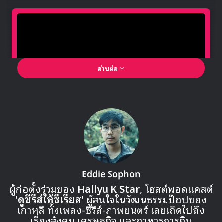
g5gMHgk&feature=emb_title
Source
1
Block B
King of Mask Singer
Taeil