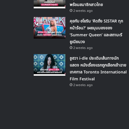
พร้อมสมาชิกสาวไทย
2 weeks ago
คุยกับ ฮโยริน ‘คิดถึง SISTAR ทุก
หน้าร้อน?’ เผยมุมมองของ
‘Summer Queen’ และสถานะรี
ยูเนียนวง
2 weeks ago
ชูฮวา i-dle ประเดิมเส้นทางนัก
แสดง หนังเรื่องแรกถูกเลือกเข้าฉาย
เทศกาล Toronto International
Film Festival
2 weeks ago