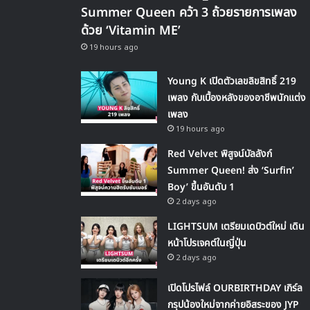
Summer Queen คว้า 3 ถ้วยรายการเพลง
ด้วย ‘Vitamin ME’
19 hours ago
Young K เปิดตัวเลขลิขสิทธิ์ 219
เพลง กับเบื้องหลังของอาชีพนักแต่ง
เพลง
19 hours ago
Red Velvet พิสูจน์บัลลังก์
Summer Queen! ส่ง ‘Surfin’
Boy’ ขึ้นอันดับ 1
2 days ago
LIGHTSUM เตรียมเดบิวต์ใหม่ เดิน
หน้าโปรเจคต์ในญี่ปุ่น
2 days ago
เปิดโปรไฟล์ OURBIRTHDAY เกิร์ล
กรุปน้องใหม่จากค่ายอิสระของ JYP