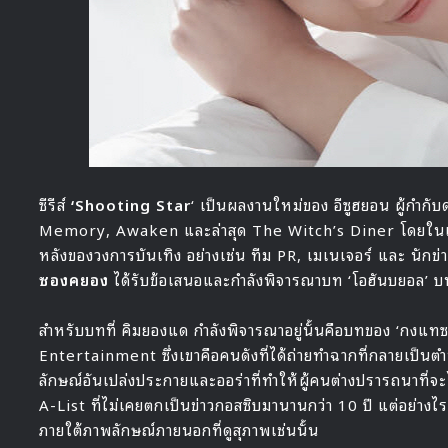
ซีรีส์
‘Shooting Star
‘ เป็นผลงานใหม่ของ อีซูฮยอน ผู้กำกับด
Memory, Awaken และล่าสุด The Witch’s Diner โดยในเรื่องใ
หลังของวงการบันเทิง อย่างเช่น ทีม PR, เมเนเจอร์ และ นักข่าว
ซองคยอง
ได้รับข้อเสนอและกำลังพิจารณาบท ‘โอฮันบยอล’ บท
สำหรับบทที่ คิมยองแด กำลังพิจารณาอยู่นั้นคือบทของ ‘กงแท
Entertainment ซึ่งเขาคือคนดังที่ได้ถ่ายทำฉากที่กลายเป็น
ลักษณ์อันเปล่งประกายและออร่าที่ทำให้ผู้คนต่างปรารถนาที่จ
A-List ที่ไม่เคยตกเป็นข่าวกอสซิบมานานกว่า 10 ปี แต่อย่างไรก
ภายใต้ภาพลักษณ์ภายนอกที่ดูสุภาพเช่นนั้น