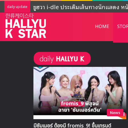
ADOR ชี้แจงกิจกรรมของ NewJeans ‘ยั
daily update
HOME
STO
News
มีซัมเมอร์ ต้องมี fromis_9! ขึ้นเทรนด์