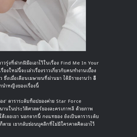
าวรุ่งที่ฝากฝีมือเอาไว้ในเรื่อง Find Me In Your
หม่นี้จะเล่าเรื่องราวเกี่ยวกับคนทำงานเบื้อง
 ซึ่งเมื่อเดือนเมษายนที่ผ่านมา ได้มีรายงานว่า
อี
นำหญิงของเรื่องนี้
ซอง’ ดาราระดับท็อปของค่าย Star Force
ตำนานในประวัติศาสตร์ของละครเกาหลี ด้วยภาพ
ะได้เจอเขา นอกจากนี้ กงแทซอง ยังเป็นดาราระดับ
็ตาม เขากลับซ่อนบุคลิกที่ไม่มีใครคาดคิดเอาไว้