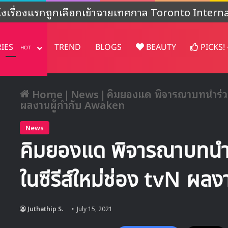
งไม่ชัดเจน’ หลังปล่อยคอนเทนต์พิเศษฉลองครบรอบ 4
RIES
TREND
BLOGS
BEAUTY
PICKS!
HOT
Home
|
News
|
คิมยองแด พิจารณาบทนำร่วมก
ผลงานผู้กำกับ Awaken
News
คิมยองแด พิจารณาบทนำ
ในซีรีส์ใหม่ช่อง tvN ผ
Juthathip S.
July 15, 2021