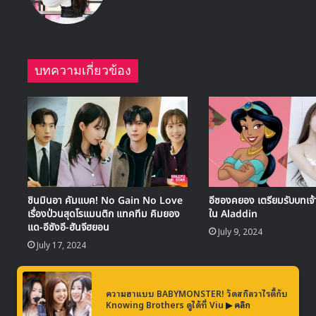
บทความเกี่ยวข้อง
ชินมินอา คัมแบค! No Gain No Love
อีซองคยอง เตรียมรับบทเจ้
เรื่องป่วนสุดโรแมนติก แทคทีม คิมยอง
ใน Aladdin
แด-อีซังอี-ฮันจีฮยอน
July 9, 2024
July 17, 2024
ความฮาแบบ BABYMONSTER! วัดสกิลวาไรตี้กับ
Knowing Brothers ดูได้ที่ Viu
▶ คลิก