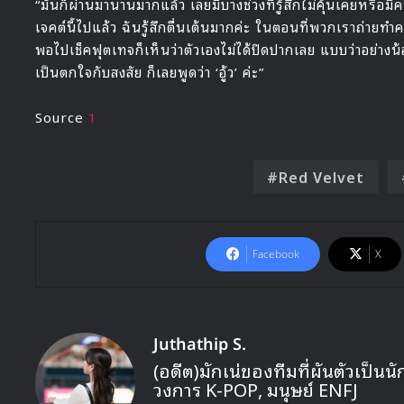
“มันก็ผ่านมานานมากแล้ว เลยมีบางช่วงที่รู้สึกไม่คุ้นเคยหรือมี
เจคต์นี้ไปแล้ว ฉันรู้สึกตื่นเต้นมากค่ะ ในตอนที่พวกเราถ่ายท
พอไปเช็คฟุตเทจก็เห็นว่าตัวเองไม่ได้ปิดปากเลย แบบว่าอย่างน้
เป็นตกใจกับสงสัย ก็เลยพูดว่า ‘อู้ว’ ค่ะ”
Source
1
Red Velvet
Facebook
X
Juthathip S.
(อดีต)มักเน่ของทีมที่ผันตัวเป็
วงการ K-POP, มนุษย์ ENFJ