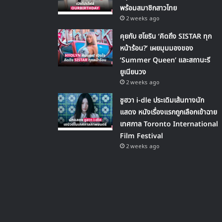
พร้อมสมาชิกสาวไทย
2 weeks ago
คุยกับ ฮโยริน ‘คิดถึง SISTAR ทุก
หน้าร้อน?’ เผยมุมมองของ
‘Summer Queen’ และสถานะรี
ยูเนียนวง
2 weeks ago
ชูฮวา i-dle ประเดิมเส้นทางนัก
แสดง หนังเรื่องแรกถูกเลือกเข้าฉาย
เทศกาล Toronto International
Film Festival
2 weeks ago