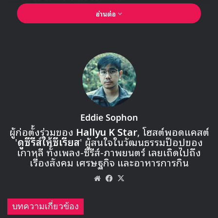
อ่านต่อ
Eddie Sophon
ผู้ก่อตั้งร่วมของ
Hallyu K Star
, โฮสต์พอดแคสต์
🎙GYUBIN ปลื้มเมืองไทยขนาดไหน? ถึงกลับมาถ่าย
'
ดูซีรีส์ให้ซีเรียส
' ผู้สนใจในวัฒนธรรมป๊อปของ
MV เพลงใหม่ LIKE U 100 ที่กรุงเทพ
เกาหลี ทั้งเพลง-ซีรีส์-ภาพยนตร์ เลยเถิดไปถึง
เรื่องสังคม เศรษฐกิจ และอาหารการกิน
▶ คลิกดูสัมภาษณ์พิเศษ
Website
Facebook
X
บทความเกี่ยวข้อง