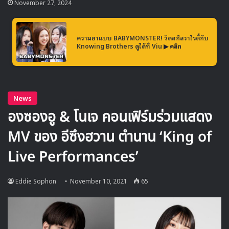
November 27, 2024
K-Pop ให้กับแฟนเพลงทั่วโลกผ่านแคมเปญมากมาย รวมถึง
การสร้างคอนเทนต์ YouTube Originals ที่จะช่วยเสริมสร้าง
และขยายความนิยมของ K-Pop ให้กว้างไกลยื่งขึ้นต่อไปใน
ความฮาแบบ BABYMONSTER! วัดสกิลวาไรตี้กับ
อนาคต”
Knowing Brothers ดูได้ที่ Viu
▶ คลิก
หลังจากการเปิดตัวโปรเจคต์นี้อย่างเป็นทางการก็มีชาวเน็ตแสดง
ความคิดเห็นในหลากหลายมุม เช่น
• ฉันชอบที่ SM ทำโปรเจคต์นี้ขึ้นมา พวกเราก็จะได้รู้จัก
กับศิลปิน K-POP ในเจน 1 เจน 2 มากขึ้นด้วย
• MV พวกนี้มันเป็นมากกว่าผลงานเพลง แต่มันคือบันทึก
ในประวัติศาสตร์ที่เป็นตัวแทนของยุคสมัย
• โปรเจคต์นี้เหมือนเป็นการให้เกียรติกับศิลปินที่เป็นจุด
เริ่มต้นของ K-POP ฉันรู้สึกดีมากที่ได้เห็น MV เหล่านี้ถูก
นำกลับมาเผยแพร่ใหม่ด้วยคุณภาพที่ดีขึ้น
• โปรเจคต์นี้คือไทม์แมชชีนเลย ฉันพร้อมย้อนเวลาแล้ว
สำหรับ ‘Remastering Project’ จะปล่อยเพลงออกมาใหม่ทุก