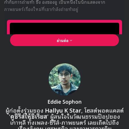
SM Entertainment
SM Remastering Project