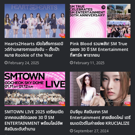
Hearts2Hearts เปิดใจถึงการเดบิ
Pink Blood รวมพลัง! SM True
วต์ท่ามกลางการแข่งขัน – ตั้งเป้า
ฉลอง 30 ปี SM Entertainment
หมาย Rookie of the Year
ที่พาร์ค พารากอน
February 24, 2025
February 11, 2025
อีซองซู CEO ของ SM Entertainment ได้พูดถึงการริเริ่มของ
โปรเจคต์นี้ว่า
“มิวสิกวิดีโอคือหนึ่งในสมบัติอันล้ำค่าของ SM ซึ่งมีทุกอย่างที่ SM
แสวงหาและต้องการ มันเป็นคอนเทนต์ที่แสดงให้เห็นถึง
ประวัติศาสตร์ของ K-Pop และมรดกของ SM ที่ไม่เปลี่ยนแปลง
SMTOWN LIVE 2025 เตรียมเปิด
มินจีอุน ศิลปินจาก SM
ไปตามกาลเวลา ด้วยความร่วมมือพิเศษกับ YouTube ในโปรเจ
ฉากคอนเสิร์ตฉลอง 30 ปี SM
Entertainment สายเลือดใหม่ เตรี
ENTERTAINMENT พร้อมไลน์อัพ
ยมเดบิวต์ในค่ายย่อย KRUCIALIZE
กต์นี้ พวกเราจะนำเสนอมิวสิกวิดีโอเพลงที่ถูกรีมาสเตอร์กว่า
ศิลปินระดับตำนาน
September 27, 2024
300 ผลงาน ตลอดจนแนะนำประวัติศาสตร์และวิวัฒนาการของ