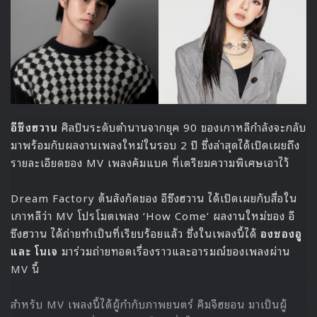
วันพฤหัสบดี ซึ่งสัปดาห์นี้จะเป็นคิวของเพลง Dreams Come
True เพลงฮิตในตำนานของวง S.E.S รอติดตามกันได้ทางช่อง
YouTube:
SMTOWN
และนอกจากนี้สมาชิกวง aespa ก็จะนำ
เพลงนี้กลับมาถ่ายทอดใหม่และปล่อยออกมาให้ทุกคนได้ชมกัน
เป็นคอนเทนต์จาก YouTube Originals รอติดตามกันได้