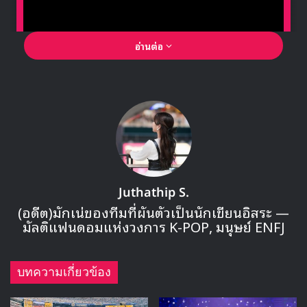
อ่านต่อ
🎙GYUBIN ปลื้มเมืองไทยขนาดไหน? ถึงกลับมาถ่าย
MV เพลงใหม่ LIKE U 100 ที่กรุงเทพ
▶ คลิกดูสัมภาษณ์พิเศษ
Juthathip S.
(อดีต)มักเน่ของทีมที่ผันตัวเป็นนักเขียนอิสระ —
เริ่มต้นจากช่วงปลายเดือนกันยายนที่ผ่านมากับการประกาศจัด
มัลติแฟนดอมแห่งวงการ K-POP, มนุษย์ ENFJ
คอนเสิร์ตออฟไลน์ในรอบ 2 ปี ของ
BTS
ในคอนเสิร์ตที่มีชื่อว่า
‘BTS PERMISSION TO DANCE ON STAGE – LA’
ซึ่งจะ
จัดขึ้นในวันที่ 27-28 พฤศจิกายน, 1-2 ธันวาคม ที่ SoFi
บทความเกี่ยวข้อง
Stadium ในเมืองลอสแองเจลิส, ประเทศสหรัฐอเมริกา