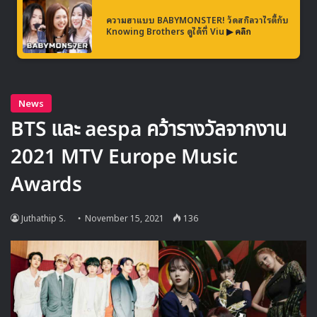
ความฮาแบบ BABYMONSTER! วัดสกิลวาไรตี้กับ
ก่อนที่ในช่วงสุดสัปดาห์ที่ผ่านมา บอยกรุป
ATEEZ
ได้ยืนยัน
Knowing Brothers ดูได้ที่ Viu
▶ คลิก
ตารางการจัดคอนเสิร์ตเวิลด์ทัวร์ที่มีชื่อว่า
‘The Fellowship:
Beginning of the End’
ซึ่งจะจัดขึ้นในปี 2022
สำหรับเวิลด์ทัวร์ ‘The Fellowship: Beginning of the
End’ จะเริ่มต้นจากกรุงโซล ในวันที่ 7-9 มกราคม ก่อนจะไปต่อ
กันที่ 5 เมืองในสหรัฐอเมริกา ได้แก่ ชิคาโก, แอตแลนตา,
นวร์ก, ดัลลัส, ลอสแองเจลิส และอีก 6 เมืองในยุโรป ได้แก่
อัมสเตอร์ดัม, ลอนดอน, ปารีส, เบอร์ลิน, วอร์ซอ, มาดริด