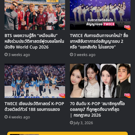
โดยก่อนหน้าการจัดคอนเสิร์ตออฟไลน์ที่จะมีขึ้นในปลายเดือน
พฤศจิกายนนี้ BTS ก็ได้อุ่นเครื่องแฟนๆ ด้วยการจัดคอนเสิร์ต
‘BTS PERMISSION TO DANCE ON STAGE’ ในรูปแบบ
ออนไลน์ผ่านทางไลฟ์-สตรีมมิงไปแล้วเมื่อวันที่ 24 ตุลาคมที่ผ่าน
มา
BTS เผยความรู้สึก “เหมือนฝัน”
TWICE กับการเดินทางบทใหม่? สื่อ
หลังร่วมประวัติศาสตร์ฟุตบอลโลกใน
เกาหลีจับตาการต่อสัญญารอบ 2
นัดชิง World Cup 2026
หรือ “แยกสังกัด ไม่แยกวง”
3 weeks ago
3 weeks ago
TWICE เขียนประวัติศาสตร์ K-POP
70 อันดับ K-POP ‘สมาชิกรุกกี้ไอ
ด้วยเวิลด์ทัวร์ 188 รอบการแสดง
ดอลกรุป’ ที่ถูกพูดถึงมากที่สุด
| กรกฎาคม 2026
4 weeks ago
July 3, 2026