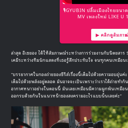
🎙GYUBIN ปลื้มเมืองไทยขนาด
MV เพลงใหม่ LIKE U 10
▶ คลิกดูสัมภาษณ์
ล่าสุด อีเซยอง ได้ให้สัมภาษณ์ระหว่างการร่วมงานกับนิตยสาร Si
เคมีระหว่างทีมนักแสดงที่เธอรู้สึกประทับใจ จนทุกคนเหมือ
“บรรยากาศในกองถ่ายของซีรีส์เรื่องนี้เต็มไปด้วยความอบอุ่นค
เต็มไปด้วยพลังอยู่ตลอด มันอาจจะเป็นเพราะว่าเราได้ถ่ายทำกันในเ
อากาศหนาวอย่างในตอนนี้ มันเลยเหมือนมีความผูกพันเหมือน
ออกรบด้วยกันในแนวหน้าของสงครามอะไรแบบนั้นเลยค่ะ”