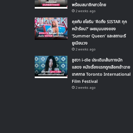
พร้อมสมาชิกสาวไทย
2 weeks ago
คุยกับ ฮโยริน ‘คิดถึง SISTAR ทุก
หน้าร้อน?’ เผยมุมมองของ
‘Summer Queen’ และสถานะรี
ยูเนียนวง
2 weeks ago
ชูฮวา i-dle ประเดิมเส้นทางนัก
แสดง หนังเรื่องแรกถูกเลือกเข้าฉาย
เทศกาล Toronto International
Film Festival
2 weeks ago