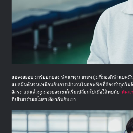
แชจงฮยอบ มารับบทของ พัคแทจุน ชายหนุ่มที่มองกีฬาแบดมิน
แบดมินตันจนเหมือนกับการเข้างานในออฟฟิศที่ต้องทำทุกวันจันท
อิสระ แต่แล้วมุมมองของเขาก็เริ่มเปลี่ยนไปเมื่อได้พบกับ
พัคแท
ที่เข้ามาร่วมสโมสรเดียวกันกับเขา