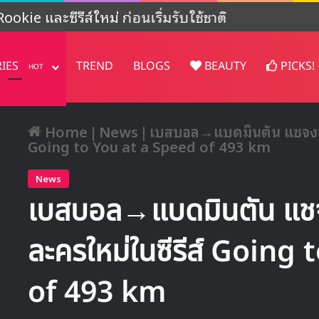
ookie และซีรีส์ใหม่ ก่อนเริ่มรับใช้ชาติ
RIES
TREND
BLOGS
BEAUTY
PICKS!
HOT
Home
|
News
|
เบสบอล→แบดมินตัน แชจงฮยอ
Going to You at a Speed of 493 km
News
เบสบอล→แบดมินตัน แชจ
ละครใหม่ในซีรีส์ Going
of 493 km