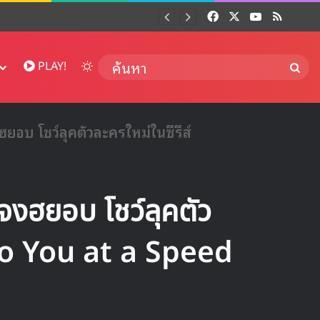
Facebook
X
YouTube
RSS
Dai
Switch skin
ค้นห
PLAY!
บ โชว์ลุคตัวละครใหม่ในซีรีส์
งฮยอบ โชว์ลุคตัว
 to You at a Speed