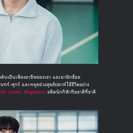
ตันเป็นเพียงอาชีพของเขา และมาฝึกซ้อม
ร์-ศุกร์ และหยุดช่วงสุดสัปดาห์ใช้ชีวิตอย่าง
ยัง (แสดง: พัคจูฮยอน)
อดีตนักกีฬาทีมชาติที่ชาติ