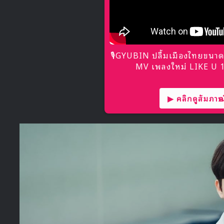
🎙GYUBIN ปลื้มเมืองไทยขนาด
MV เพลงใหม่ LIKE U 10
▶ คลิกดูสัมภาษณ์