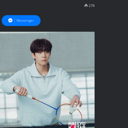
276
Messenger