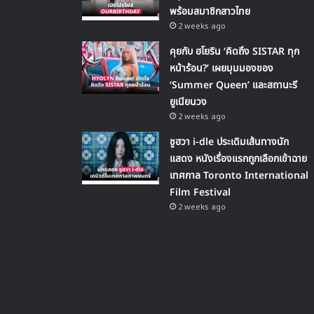
พร้อมสมาชิกสาวไทย
2 weeks ago
คุยกับ ฮโยริน ‘คิดถึง SISTAR ทุก
หน้าร้อน?’ เผยมุมมองของ
‘Summer Queen’ และสถานะรี
ยูเนียนวง
2 weeks ago
ชูฮวา i-dle ประเดิมเส้นทางนัก
แสดง หนังเรื่องแรกถูกเลือกเข้าฉาย
เทศกาล Toronto International
Film Festival
2 weeks ago