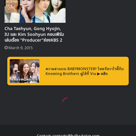
ความประทับใจในการร่วม
งานกับ TOMORROW
X TOGETHER
ซาเล็ม ไอลีส
“การได้ร่วมงานกับสมาชิกวง TOMORROW X
TOGETHER เป็นอะไรที่ฉันมีความสุขมากค่ะ เพราะพวกเขา
เป็นศิลปินที่ประสบความสำเร็จมาก แล้วเราก็ได้ไลฟ์บนอินสตา
แกรมด้วยกันเมื่อไม่นานมานี้ซึ่งเป็นครั้งแรกที่เราได้คุยกันผ่าน
ไลฟ์แบบนี้เลยค่ะ เพราะก่อนหน้านี้เราคุยงานกันผ่านอีเมลตอบ
กลับกันไปมาตลอด ดังนั้นการได้คุยกันแบบนี้เลยรู้สึกดีมากๆ ค่ะ
แล้วก็เร็วๆ นี้เราจะได้เจอกันที่ญี่ปุ่นในงานเทศกาลเพลง
Summer Sonic ที่กำลังจะเกิดขึ้นค่ะ ซึ่งเราจะแสดงเพลง PS5
ด้วยกันค่ะ”
Contact: contacts@hallyukstar.com