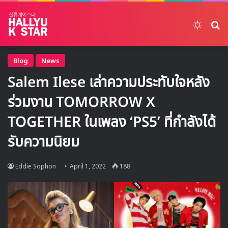
Switch
ค้
Blog
News
Salem Ilese เล่าความประทับใจหลัง
ร่วมงาน TOMORROW X
TOGETHER ในเพลง ‘PS5’ ที่กำลังได้
รับความนิยม
Eddie Sophon
April 1, 2022
188