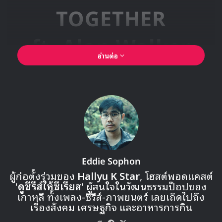
TOGETHER
ft. Alan Walker
อ่านต่อ
‘PS5’
Eddie Sophon
ผู้ก่อตั้งร่วมของ
Hallyu K Star
, โฮสต์พอดแคสต์
'
ดูซีรีส์ให้ซีเรียส
' ผู้สนใจในวัฒนธรรมป๊อปของ
เกาหลี ทั้งเพลง-ซีรีส์-ภาพยนตร์ เลยเถิดไปถึง
เรื่องสังคม เศรษฐกิจ และอาหารการกิน