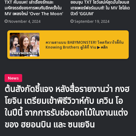
TXT คัมแบค! เล่าเรื่องรักและ
ยอนจุน TXT โชว์เสน่ห์สุดมั่นใจบนส
ซาเล็ม ไอลีส
นักร้องนักแต่งเพลงสาววัย 22 ปีที่ได้รับความ
มหัศจรรย์ของการพบกันอีกครั้งใน
เตจเพอร์ฟอร์แมนซ์! ใน MV โซโล่เด
สนใจอย่างมากในช่วงปีที่ผ่านมาจากผลงานเพลง Mad at
MV เพลงใหม่ ‘Over The Moon’
บิวต์ ‘GGUM’
Disney ที่ทำให้ชื่อของเธอและผลงานเพลิงต่างๆ ถูกพูดถึงไป
November 4, 2024
September 19, 2024
ทั่วโลก ซึ่งล่าสุด เธอกลับมาพร้อมกับผลงานมินิอลับัมที่มีชื่อว่า
Unsponsored Content
และเพลง
PS5
ที่กลายเป็นเพลงฮิต
ไวรัลไปทั่วสังคมออนไลน์
ความฮาแบบ BABYMONSTER! วัดสกิลวาไรตี้กับ
Knowing Brothers ดูได้ที่ Viu
▶ คลิก
ที่มาของอัลบัม
Unsponsored
Content
ซาเล็ม ไอลีส “ในอัลบัมนี้จะรวมเพลงที่พูดถึงแบรนด์ต่างๆ ค่ะ
ซึ่งชื่อแบรนด์เหล่านี้มันเหมือนเป็นคำศัพท์ที่มันติดปาก และอยู่
ในชีวิตประจำวันของเรา และแน่นอนค่ะว่าแบรนด์เหล่านี้มันก็