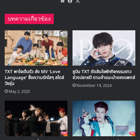
Website
Facebook
X
บทความเกี่ยวข้อง
TXT พาใจเต้นรัว ส่ง MV ‘Love
ซูบิน TXT ตัดสินใจพักกิจกรรมยาว
Language’ สื่อความรักใสๆ สไตล์
ช่วงปลายปี ตามคำแนะนำของแพทย์
วัยรุ่น
November 19, 2024
May 2, 2025
🎙GYUBIN ปลื้มเมืองไทยขนาดไหน? ถึงกลับมาถ่าย
MV เพลงใหม่ LIKE U 100 ที่กรุงเทพ
▶ คลิกดูสัมภาษณ์พิเศษ