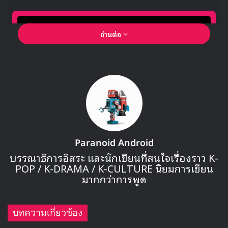
อ่านต่อ
🎙GYUBIN ปลื้มเมืองไทยขนาดไหน? ถึงกลับมาถ่าย
Paranoid Android
MV เพลงใหม่ LIKE U 100 ที่กรุงเทพ
บรรณาธิการอิสระ และนักเขียนที่สนใจเรื่องราว K-
POP / K-DRAMA / K-CULTURE นิยมการเขียน
มากกว่าการพูด
▶ คลิกดูสัมภาษณ์พิเศษ
ซูจิน เดบิวต์ในปี 2018 ร่วมกับวงเกิร์ลกรุป (G)I-DLE ซึ่ง
บทความเกี่ยวข้อง
สัญญาของเธอกับทางค่าย CUBE Entertainment ได้สิ้นสุด