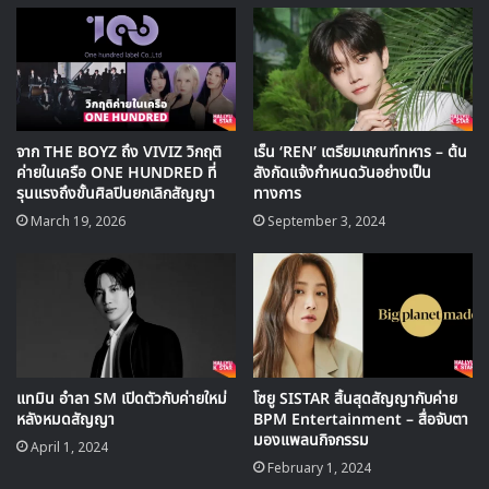
เมื่อเดือน มีนาคม ที่ผ่านมา หลังจากที่พักกิจกรรมมากว่าครึ่งปี
‘Big Planet Made’ BPM Entertainment เป็นค่ายเพลงที่
เปิดขึ้นใหม่เมื่อช่วงปี 2021 ที่ผ่านมา แต่ก็ได้รับความสนใจ
อย่างมากจากการคว้าตัวศิลปินชื่อดังมากมายมาร่วมสังกัด เช่น
จาก THE BOYZ ถึง VIVIZ วิกฤติ
เร็น ‘REN’ เตรียมเกณฑ์ทหาร – ต้น
โซยู, ฮอกัก, อีมูจิน รวมถึง อึนฮา, ชินบี, ออมจี อดีตสมาชิกวง
ค่ายในเครือ ONE HUNDRED ที่
สังกัดแจ้งกำหนดวันอย่างเป็น
GFRIEND และล่าสุด ก็เพิ่งเปิดตัว เร็น อดีตสมาชิกวง NU’EST
รุนแรงถึงขั้นศิลปินยกเลิกสัญญา
ทางการ
ที่ตัดสินใจเซ็นสัญญาเข้ามาเป็นสมาชิกใหม่ของค่าย
March 19, 2026
September 3, 2024
Source
1
2
Big Planet Made
BPM Entertainment
แทมิน อำลา SM เปิดตัวกับค่ายใหม่
โซยู SISTAR สิ้นสุดสัญญากับค่าย
หลังหมดสัญญา
BPM Entertainment – สื่อจับตา
มองแพลนกิจกรรม
April 1, 2024
February 1, 2024