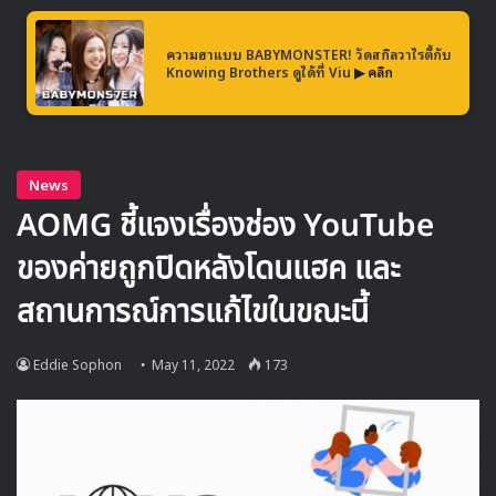
ความฮาแบบ BABYMONSTER! วัดสกิลวาไรตี้กับ
Knowing Brothers ดูได้ที่ Viu
▶ คลิก