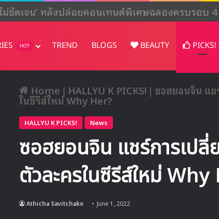
งไม่ชัดเจน’ หลังปล่อยคอนเทนต์พิเศษฉลองครบรอบ 4
RIES
TREND
BLOGS
BEAUTY
PICKS!
HOT
Home
|
HALLYU K PICKS!
|
ซอฮยอนจิน แชร์
ในซีรีส์ใหม่ Why Her?
HALLYU K PICKS!
News
ซอฮยอนจิน แชร์การเปลี่ย
ตัวละครในซีรีส์ใหม่ Why
Athicha Savitchako
June 1, 2022