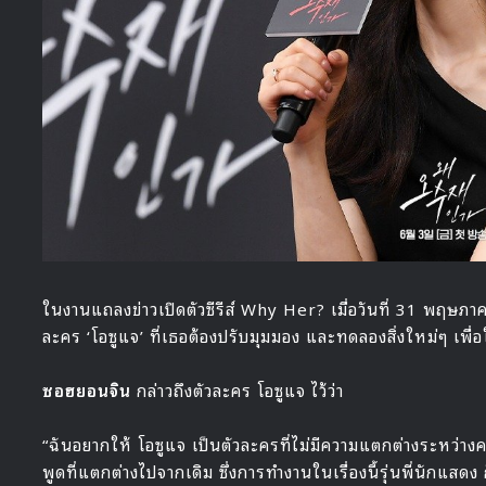
ในงานแถลงข่าวเปิดตัวซีรีส์ Why Her? เมื่อวันที่ 31 พฤษภา
ละคร ‘โอซูแจ’ ที่เธอต้องปรับมุมมอง และทดลองสิ่งใหม่ๆ เพื่อใ
ซอฮยอนจิน
กล่าวถึงตัวละคร โอซูแจ ไว้ว่า
“ฉันอยากให้ โอซูแจ เป็นตัวละครที่ไม่มีความแตกต่างระหว่าง
พูดที่แตกต่างไปจากเดิม ซึ่งการทำงานในเรื่องนี้รุ่นพี่นักแสด