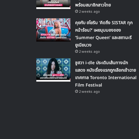
พร้อมสมาชิกสาวไทย
2 weeks ago
คุยกับ ฮโยริน ‘คิดถึง SISTAR ทุก
หน้าร้อน?’ เผยมุมมองของ
‘Summer Queen’ และสถานะรี
ยูเนียนวง
2 weeks ago
ชูฮวา i-dle ประเดิมเส้นทางนัก
แสดง หนังเรื่องแรกถูกเลือกเข้าฉาย
เทศกาล Toronto International
Film Festival
2 weeks ago