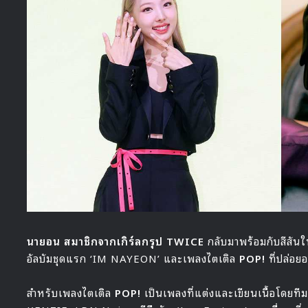
นายอน สมาชิกจากเกิร์ลกรุป TWICE
กลับมาพร้อมกับสีสันให
อัลบัมชุดแรก ‘IM NAYEON’ และเพลงไตเติล
POP!
ที่ปล่อย
สำหรับเพลงไตเติล
POP!
เป็นเพลงที่แต่งและเขียนเนื้อโดยทีม