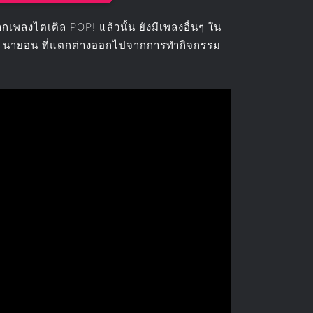
พลงไตเติล POP! แล้วนั้น ยังมีเพลงอื่นๆ ใน
ป็น นายอน ที่แตกต่างออกไปจากการทำกิจกรรม