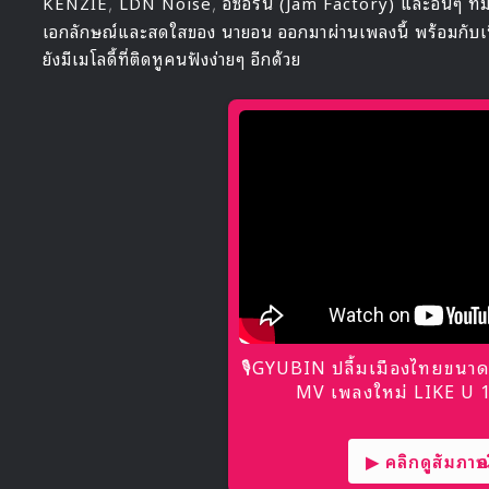
KENZIE
LDN Noise
อีซือรัน (Jam Factory) และอื่นๆ ที่ม
,
,
เอกลักษณ์และสดใสของ นายอน ออกมาผ่านเพลงนี้ พร้อมกับเนื้
ยังมีเมโลดี้ที่ติดหูคนฟังง่ายๆ อีกด้วย
🎙GYUBIN ปลื้มเมืองไทยขนาด
MV เพลงใหม่ LIKE U 10
▶ คลิกดูสัมภาษณ์