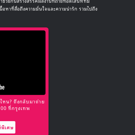
าช่วยกันสร้างสรรค์ผลงานที่ถ่ายทอดเสน่ห์ที่มี
อหาที่สื่อถึงความมั่นใจและความน่ารัก รวมไปถึง
ไหน? ถึงกลับมาถ่าย
0 ที่กรุงเทพ
พิเศษ