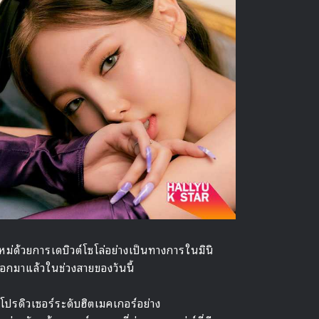
ม่ด้วยการเดบิวต์โซโล่อย่างเป็นทางการในมินิ
ออกมาแล้วในช่วงสายของวันนี้
โปรดิวเซอร์ระดับฮิตเมคเกอร์อย่าง