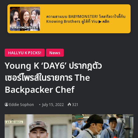
ความฮาแบบ BABYMONSTER! วัดสกิลวาไรตี้กับ
Knowing Brothers ดูได้ที่ Viu
▶ คลิก
ผลงานแรกในฐานะนักแสดงนำผู้ใหญ่
Operation Proposal
(2012) ซึ่งเป็นการร่วมงานอีกครั้งกับ
ยูซึงโฮ ที่เคยแสดงร่วมกันครั้งแรกเมื่อปี 2009 ในเรื่อง The
Great Queen Seondeok และยังเคยร่วมงานกันในฐานะ
โมเดลเด็กอีกด้วย