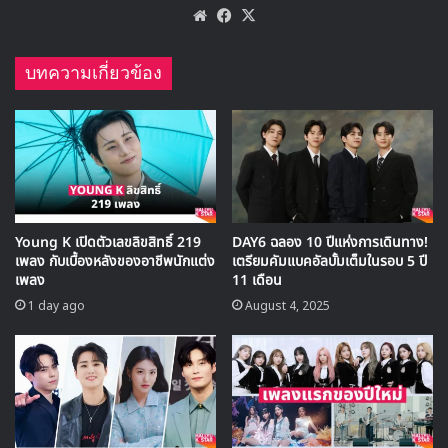
ผลงานซีรีส์มากกว่า 30 เรื่อง
มีผลงานละครโทรทัศน์หลากหลายแนวตั้งแต่วัยเด็กทั้งบทนำ
และบทสมทบ โดยซีรีส์ White Nights 3.98 (1998) เป็นเรื่อง
แรกที่เธอเริ่มเป็นที่รู้จักในฐานะนักแสดงเด็ก อีกทั้งยังมีผลงาน
ชื่อดังอีกมากมาย อาทิเช่น
The Great Queen Seondeok
(2009),
Dream High
(2011), ได้รับการยอมรับในฐานะนัก
แสดงผู้ใหญ่ กับบทบาทวัยรุ่นเต็มวัยจาก
Hello, My
Twenties!
(2016),
Hot Stove League
(2019),
The
King’s Affection
(2021),
Extraordinary Attorney
Woo
(2022)