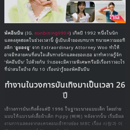
พัคอึนบิน
(IG.
eunbining0904
) เกิดปี 1992 หนึ่งในนัก
แสดงสุดฮอตในช่วงเวลานี้ ผู้เป็นเจ้าของบทบาท ทนายความออทิ
สติก ‘
อูยองอู
‘ จาก Extraordinary Attorney Woo ทำให้
อาจมีหลายคนที่สนใจเส้นทางนักแสดงของเธอ มาทำความรู้จัก
‘พัคอึนบิน’ ไปด้วยกัน ว่าเธอจะมีความพิเศษหรือมีเรื่องราวอะไร
ที่น่าสนใจบ้าง กับ 10 เรื่องน่ารู้ของพัคอึนบิน
ทำงานในวงการบันเทิงมาเป็นเวลา 26
ปี
เข้าวงการบันเทิงตั้งแต่ปี 1996 ในฐานะนางแบบเด็ก โดยถ่าย
แบบให้แบรนด์เสื้อผ้าเด็ก Pippy (삐삐) หลังจากนั้น เริ่มมีผล
งานการแสดงจากละครตอนเช้าทางช่อง MBC เรื่อง 사랑과 이