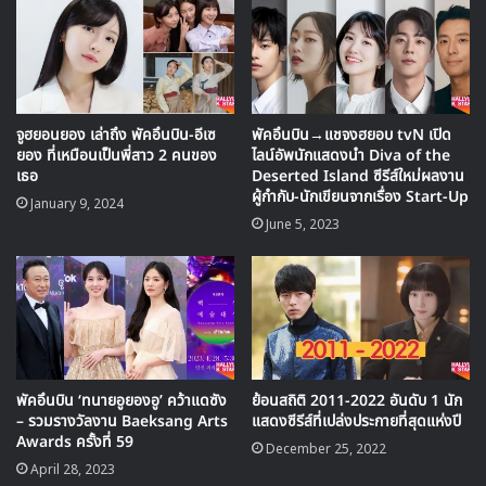
🎙GYUBIN ปลื้มเมืองไทยขนาดไหน? ถึงกลับมาถ่าย
จูฮยอนยอง เล่าถึง พัคอึนบิน-อีเซ
พัคอึนบิน→แชจงฮยอบ tvN เปิด
MV เพลงใหม่ LIKE U 100 ที่กรุงเทพ
ยอง ที่เหมือนเป็นพี่สาว 2 คนของ
ไลน์อัพนักแสดงนำ Diva of the
เธอ
Deserted Island ซีรีส์ใหม่ผลงาน
ผู้กำกับ-นักเขียนจากเรื่อง Start-Up
January 9, 2024
▶ คลิกดูสัมภาษณ์พิเศษ
June 5, 2023
เดบิวต์บทนำวัยเด็กครั้งแรกเมื่อปี
2002
รับบทนำครั้งแรกเรื่อง My Love Patzzi กับบทบาท อึนฮีวอน
พัคอึนบิน ‘ทนายอูยองอู’ คว้าแดซัง
ย้อนสถิติ 2011-2022 อันดับ 1 นัก
(วัยผู้ใหญ่แสดงโดย ฮงอึนฮี) ซึ่งเป็นซีรีส์ที่แสดงร่วมกับ อีเซยอง
– รวมรางวัลงาน Baeksang Arts
แสดงซีรีส์ที่เปล่งประกายที่สุดแห่งปี
Awards ครั้งที่ 59
December 25, 2022
April 28, 2023