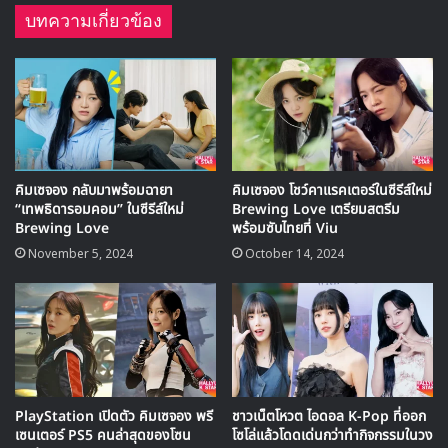
🎙GYUBIN ปลื้มเมืองไทยขนาดไหน? ถึงกลับมาถ่าย
บทความเกี่ยวข้อง
MV เพลงใหม่ LIKE U 100 ที่กรุงเทพ
▶ คลิกดูสัมภาษณ์พิเศษ
Today’s Webtoon
ได้พาผู้ชมไปทำความรู้จักกับ อนมาอึม
นำแสดงโดย คิมเซจอง หญิงสาวที่ทุ่มเทมาตลอด 15 ปี เพื่อ
คิมเซจอง กลับมาพร้อมฉายา
คิมเซจอง โชว์คาแรคเตอร์ในซีรีส์ใหม่
ความฝันของเธอในการเป็นนักกีฬายูโดทีมชาติ เธอเป็นนักกีฬา
“เทพธิดารอมคอม” ในซีรีส์ใหม่
Brewing Love เตรียมสตรีม
Brewing Love
พร้อมซับไทยที่ Viu
ที่เต็มไปด้วยศักยภาพ คว้ารางวัลจากการแข่งขันมามากมาย แต่
November 5, 2024
October 14, 2024
แล้วความฝันของเธอก็ต้องล่มสลายเมื่อเธอได้รับบาดเจ็บระหว่าง
การแข่งขันจนทำให้เส้นทางการเป็นนักกีฬาของเธอต้องหยุดลง
PlayStation เปิดตัว คิมเซจอง พรี
ชาวเน็ตโหวต ไอดอล K-Pop ที่ออก
เซนเตอร์ PS5 คนล่าสุดของโซน
โซโล่แล้วโดดเด่นกว่าทำกิจกรรมในวง