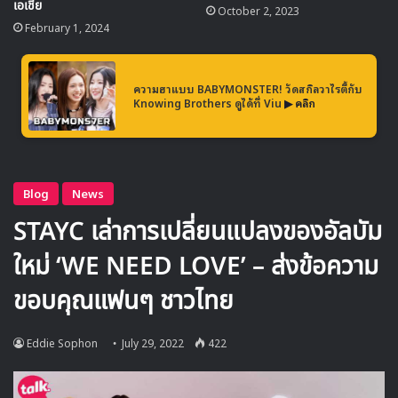
เอเชีย
October 2, 2023
February 1, 2024
ความฮาแบบ BABYMONSTER! วัดสกิลวาไรตี้กับ
Knowing Brothers ดูได้ที่ Viu
▶ คลิก
หลังจากหยุดการเป็นนักกีฬา อนมาอึม ก็กลายมาเป็นพนักงาน
พาร์ทไทม์ ที่รับจ๊อบไปทั่ว แต่ด้วยมุมมองการคิดบวกของเธอก็
ทำให้เธอสามารถปรับตัวสู่การเปลี่ยนแปลงได้ด้วยร้อยยิ้ม จน
กระทั่งโชคชะตาพาเธอให้มาทำงานเป็นบอดี้การ์ดในงานของ
บริษัทผลิตเว็บตูนชื่อดัง ‘NEON’ และทำให้เธอได้สัมผัสแสง