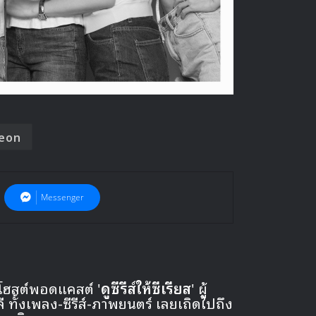
eon
Messenger
 โฮสต์พอดแคสต์ '
ดูซีรีส์ให้ซีเรียส
' ผู้
ั้งเพลง-ซีรีส์-ภาพยนตร์ เลยเถิดไปถึง