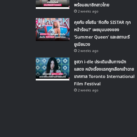
พร้อมสมาชิกสาวไทย
2 weeks ago
คุยกับ ฮโยริน ‘คิดถึง SISTAR ทุก
หน้าร้อน?’ เผยมุมมองของ
‘Summer Queen’ และสถานะรี
ยูเนียนวง
2 weeks ago
ชูฮวา i-dle ประเดิมเส้นทางนัก
แสดง หนังเรื่องแรกถูกเลือกเข้าฉาย
เทศกาล Toronto International
Film Festival
2 weeks ago