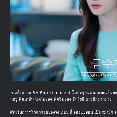
ทางด้านของ BH Entertainment ในปัจจุบันมีนักแสดงในสังกัด
แฮซู คิมโกอึน พัคโบยอง พัคจินยอง อันโซอี และอีกมากมาย
สำหรับการทำกิจกรรมของวง DIA ที่ จองแชยอน เป็นสมาชิก จะ