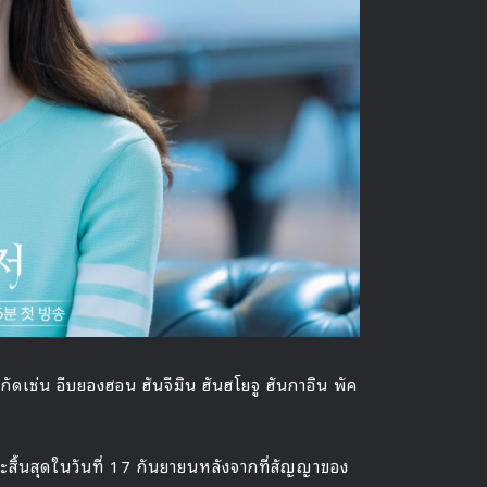
เช่น อีบยองฮอน ฮันจีมิน ฮันฮโยจู ฮันกาอิน พัค
สิ้นสุดในวันที่ 17 กันยายนหลังจากที่สัญญาของ