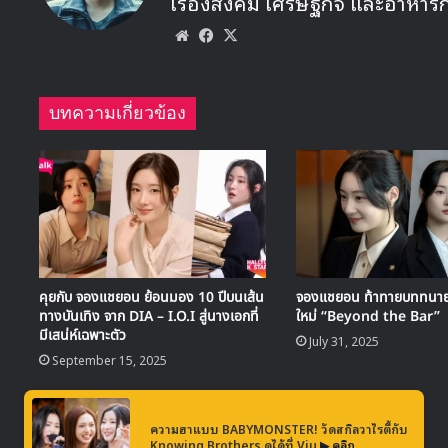
เรื่องสังคม เศรษฐกิจ และอาหาร
Website
Facebook
X
บทความเกี่ยวข้อง
คุยกับ จองแชยอน ย้อนมอง 10 ปีบนเส้น
จองแชยอน ท้าทายบททนายส
ทางบันเทิง จาก DIA – I.O.I สู่นางเอกที่
ใหม่ “Beyond the Bar”
มีเสน่ห์เฉพาะตัว
July 31, 2025
September 15, 2025
ความฮาแบบ BABYMONSTER! วัดสกิลวาไรตี้กับ
Knowing Brothers ดูได้ที่ Viu
▶ คลิก